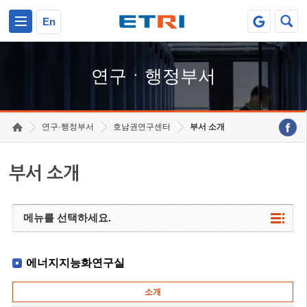
본문 바로가기
주요메뉴 바로가기
하단메뉴 바로가기
En
연구ㆍ행정부서
연구·행정부서
호남권연구센터
부서 소개
부서 소개
메뉴를 선택하세요.
에너지지능화연구실
소개