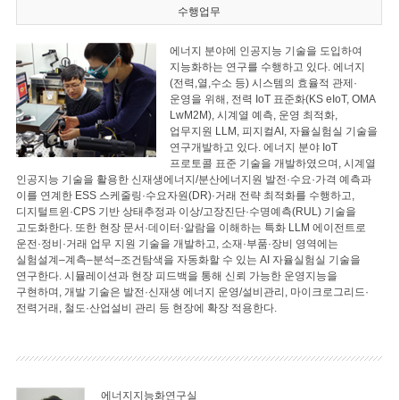
수행업무
에너지 분야에 인공지능 기술을 도입하여
지능화하는 연구를 수행하고 있다. 에너지
(전력,열,수소 등) 시스템의 효율적 관제·
운영을 위해, 전력 IoT 표준화(KS eIoT, OMA
LwM2M), 시계열 예측, 운영 최적화,
업무지원 LLM, 피지컬AI, 자율실험실 기술을
연구개발하고 있다. 에너지 분야 IoT
프로토콜 표준 기술을 개발하였으며, 시계열
인공지능 기술을 활용한 신재생에너지/분산에너지원 발전·수요·가격 예측과
이를 연계한 ESS 스케줄링·수요자원(DR)·거래 전략 최적화를 수행하고,
디지털트윈·CPS 기반 상태추정과 이상/고장진단·수명예측(RUL) 기술을
고도화한다. 또한 현장 문서·데이터·알람을 이해하는 특화 LLM 에이전트로
운전·정비·거래 업무 지원 기술을 개발하고, 소재·부품·장비 영역에는
실험설계–계측–분석–조건탐색을 자동화할 수 있는 AI 자율실험실 기술을
연구한다. 시뮬레이션과 현장 피드백을 통해 신뢰 가능한 운영지능을
구현하며, 개발 기술은 발전·신재생 에너지 운영/설비관리, 마이크로그리드·
전력거래, 철도·산업설비 관리 등 현장에 확장 적용한다.
에너지지능화연구실