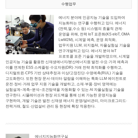
수행업무
에너지 분야에 인공지능 기술을 도입하여
지능화하는 연구를 수행하고 있다. 에너지
(전력,열,수소 등) 시스템의 효율적 관제·
운영을 위해, 전력 IoT 표준화(KS eIoT, OMA
LwM2M), 시계열 예측, 운영 최적화,
업무지원 LLM, 피지컬AI, 자율실험실 기술을
연구개발하고 있다. 에너지 분야 IoT
프로토콜 표준 기술을 개발하였으며, 시계열
인공지능 기술을 활용한 신재생에너지/분산에너지원 발전·수요·가격 예측과
이를 연계한 ESS 스케줄링·수요자원(DR)·거래 전략 최적화를 수행하고,
디지털트윈·CPS 기반 상태추정과 이상/고장진단·수명예측(RUL) 기술을
고도화한다. 또한 현장 문서·데이터·알람을 이해하는 특화 LLM 에이전트로
운전·정비·거래 업무 지원 기술을 개발하고, 소재·부품·장비 영역에는
실험설계–계측–분석–조건탐색을 자동화할 수 있는 AI 자율실험실 기술을
연구한다. 시뮬레이션과 현장 피드백을 통해 신뢰 가능한 운영지능을
구현하며, 개발 기술은 발전·신재생 에너지 운영/설비관리, 마이크로그리드·
전력거래, 철도·산업설비 관리 등 현장에 확장 적용한다.
에너지지능화연구실