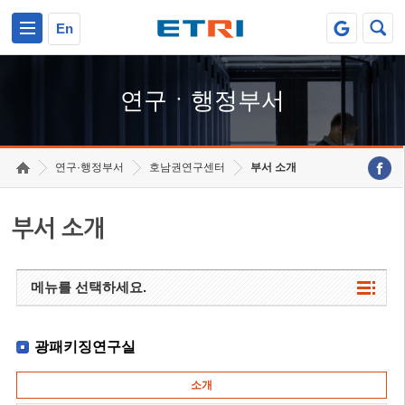
본문 바로가기
주요메뉴 바로가기
하단메뉴 바로가기
En
연구ㆍ행정부서
연구·행정부서
호남권연구센터
부서 소개
부서 소개
메뉴를 선택하세요.
광패키징연구실
소개