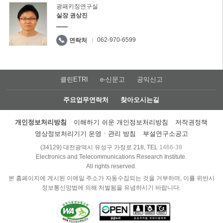
광패키징연구실
실장 권상진
062-970-6599
연락처
클린ETRI
e-신문고
공익신고
주요업무연락처
찾아오시는길
개인정보처리방침
이해하기 쉬운 개인정보처리방침
저작권정책
영상정보처리기기 운영ㆍ관리 방침
부설연구소공고
(34129) 대전광역시 유성구 가정로 218, TEL
1466-38
Electronics and Telecommunications Research Institute.
All rights reserved.
본 홈페이지에 게시된 이메일 주소가 자동수집되는 것을 거부하며, 이를 위반시
정보통신망법에 의해 처벌됨을 유념하시기 바랍니다.