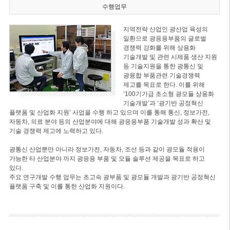
수행업무
지역전략 산업인 광산업 육성의
일환으로 광응용부품의 글로벌
경쟁력 강화를 위해 상용화
기술개발 및 관련 시제품 생산 지원
등 기술지원을 통한 광통신 및
광융합 부품관련 기술경쟁력
제고를 목표로 한다. 이를 위해
‘100기가급 초소형 광모듈 상용화
기술개발’과 ‘광기반 공정혁신
플랫폼 및 산업화 지원’ 사업을 수행 하고 있으며 이를 통해 통신, 정보가전,
자동차, 의료 분야 등의 산업분야에 대해 광응용부품 기술개발 성과 확산 및
기술 경쟁력 제고에 노력하고 있다.
광통신 산업뿐만 아니라 정보가전, 자동차, 조선 등과 같이 광모듈 적용이
가능한 타 산업분야 까지 광응용 부품 및 모듈 솔루션 제공을 목표로 하고
있다.
주요 연구개발 수행 업무는 초고속 광부품 및 광모듈 개발과 광기반 공정혁신
플랫폼 구축 및 이를 통한 산업화 지원이다.