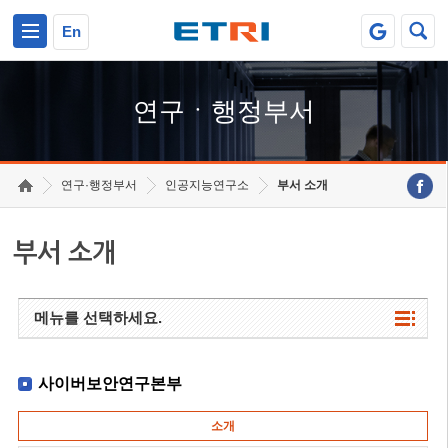
본문 바로가기
주요메뉴 바로가기
하단메뉴 바로가기
En
연구ㆍ행정부서
연구·행정부서
인공지능연구소
부서 소개
부서 소개
메뉴를 선택하세요.
사이버보안연구본부
소개