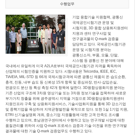
수행업무
기업 융합기술 지원협력, 광통신
국제공인시험기관 운영 및
시험지원, 3D 융합 상용화지원센터
지원과 센터 연구사업 및
연구결과물의 Q-mark 검증을
담당하고 있다. 국제공인시험기관
운영 및 시험지원 분야는
광통신소자, 부품, 모듈, 단말,
시스템 등 광통신 전 분야에 대해
국내에서 유일하게 미국 A2LA로부터 국제공인시험기관 자격을 획득하여
산업체의 시험인증을 지원하고 있다. 시험내용은 Telcordia, IEEE, IEC,
TIA/EIA, MIL-STD 등 66개 국제시험규격에 따른 광통신 제품의 온·습도순환,
충격, 진동, 내부 습도 등 신뢰성 15개 항목 및 중심파장, 반사·삽입손실,
편광모드 분산 등 특성 측정 42개 항목에 달한다. 3D융합상용화지원 분야는
기존 산업의 구조에 3차원 영상기술 또는 3차원 정보기술을 접목하여 새로운
부가가치 창출을 위해 광주광역시 지역을 거점으로 3D융합상용화지원센터
지원인프라 구축 및 상용화지원서비스, 기술사업화지원을 통해 3D 강소기업
및 중핵기업을 육성하여 지역균형발전을 목적으로 있다. 또한 1실 1기업 지원,
ETRI 신기술설명회 개최, 중소기업 지원활동에 대한 고객 만족도 조사를
수행하고 있으며, 호남권연구센터에서 수행하고 있는 연구개발 사업에 대한
품질관리를 위하여 사업 Q-mark 프로세스 검증과 기술 이전을 위한 연구개발
결과물에 대한 기술 Q-mark 검증업무도 수행하고 있다.