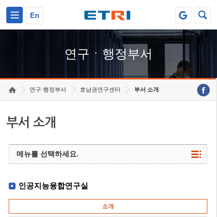
본문 바로가기
주요메뉴 바로가기
하단메뉴 바로가기
En
연구ㆍ행정부서
연구·행정부서
호남권연구센터
부서 소개
부서 소개
메뉴를 선택하세요.
인공지능융합연구실
소개