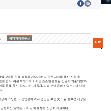
수도권연구본부
기획본부
사업화본부
행정본부
대외협력부
실
광패키징연구실
TOP
력 강화를 위해 상용화 기술개발 및 관련 시제품 생산 지원 등
 한다. 이를 위해 ‘100기가급 초소형 광모듈 상용화 기술개발’과
이를 통해 통신, 정보가전, 자동차, 의료 분야 등의 산업분야에 대해
다.
적용이 가능한 타 산업분야 까지 광응용 부품 및 모듈 솔루션 제공을
 공정혁신 플랫폼 구축 및 이를 통한 산업화 지원이다.