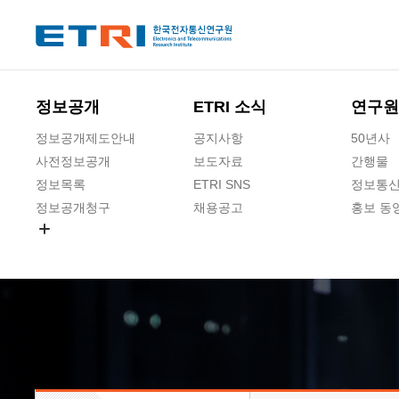
본문 바로가기
주요메뉴 바로가기
하단메뉴 바로가기
정보공개
ETRI 소식
연구원
정보공개제도안내
공지사항
50년사
사전정보공개
보도자료
간행물
정보목록
ETRI SNS
정보통신
정보공개청구
채용공고
홍보 동
경영공시
공공데이터개방
사업실명제