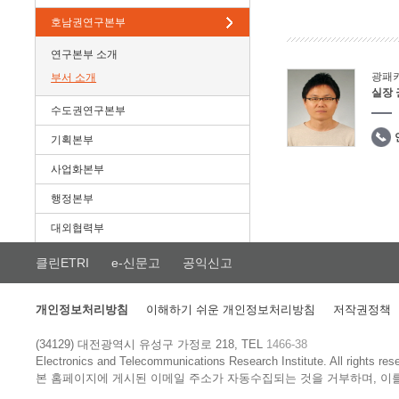
호남권연구본부
연구본부 소개
광패
부서 소개
실장
수도권연구본부
기획본부
사업화본부
행정본부
대외협력부
클린ETRI
e-신문고
공익신고
개인정보처리방침
이해하기 쉬운 개인정보처리방침
저작권정책
(34129) 대전광역시 유성구 가정로 218, TEL
1466-38
Electronics and Telecommunications Research Institute.
All rights res
본 홈페이지에 게시된 이메일 주소가 자동수집되는 것을 거부하며, 이