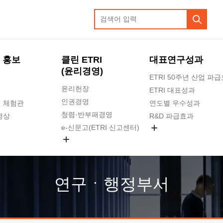
 홍보
클린 ETRI
대표연구성과
(윤리경영)
ETRI 50주년 산업 파
윤리헌장
ETRI 대표성과
인권경영
 체험관
연도별 우수성과
청렴·반부패경영
영상
R&D 파급효과
e-신문고(ETRI 신고센터)
지식공유플랫폼
공익신고
청렴포털 신고
고객의소리
연구ㆍ행정부서
수의계약 현황
부패징계 현황
감사결과공개