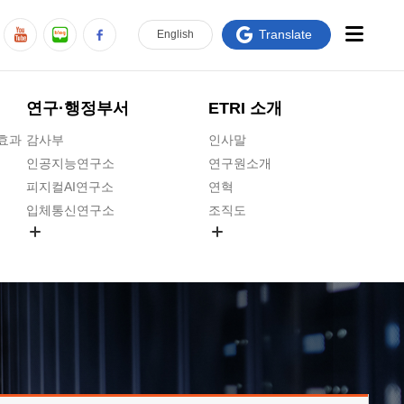
Translate
En
glish
연구·행정부서
ETRI 소개
급효과
감사부
인사말
인공지능연구소
연구원소개
피지컬AI연구소
연혁
입체통신연구소
조직도
공간미디어연구소
기타 공개정보
ADX융합연구소
원규 제·개정 예고
ICT전략연구소
연구원 고객헌장
인공지능안전연구소
ETRI CI
우주항공반도체전략연구단
주요업무연락처
대경권연구본부
찾아오시는길
호남권연구본부