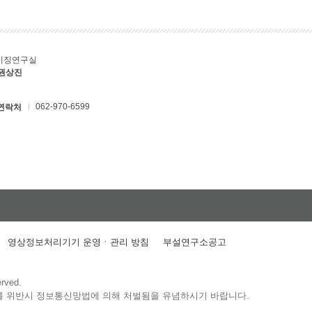
키징연구실
 권상진
062-970-6599
연락처
영상정보처리기기 운영ㆍ관리 방침
부설연구소공고
erved.
를 위반시 정보통신망법에 의해 처벌됨을 유념하시기 바랍니다.