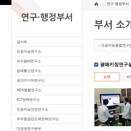
연구·행정부서
연구·행정부서
부서 소
감사부
인공지능융합연구
인공지능연구소
피지컬AI연구소
광패키징연구
입체통신연구소
소개
수
공간미디어연구소
ADX융합연구소
ICT전략연구소
인공지능안전연구소
우주항공반도체전략연구단
대경권연구본부