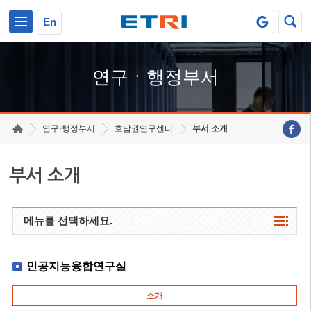
본문 바로가기
주요메뉴 바로가기
하단메뉴 바로가기
En
연구ㆍ행정부서
연구·행정부서
호남권연구센터
부서 소개
부서 소개
메뉴를 선택하세요.
인공지능융합연구실
소개