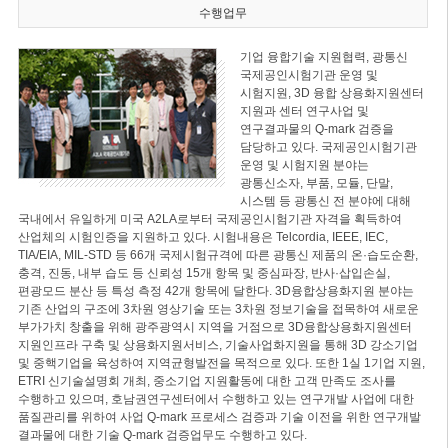
수행업무
기업 융합기술 지원협력, 광통신
국제공인시험기관 운영 및
시험지원, 3D 융합 상용화지원센터
지원과 센터 연구사업 및
연구결과물의 Q-mark 검증을
담당하고 있다. 국제공인시험기관
운영 및 시험지원 분야는
광통신소자, 부품, 모듈, 단말,
시스템 등 광통신 전 분야에 대해
국내에서 유일하게 미국 A2LA로부터 국제공인시험기관 자격을 획득하여
산업체의 시험인증을 지원하고 있다. 시험내용은 Telcordia, IEEE, IEC,
TIA/EIA, MIL-STD 등 66개 국제시험규격에 따른 광통신 제품의 온·습도순환,
충격, 진동, 내부 습도 등 신뢰성 15개 항목 및 중심파장, 반사·삽입손실,
편광모드 분산 등 특성 측정 42개 항목에 달한다. 3D융합상용화지원 분야는
기존 산업의 구조에 3차원 영상기술 또는 3차원 정보기술을 접목하여 새로운
부가가치 창출을 위해 광주광역시 지역을 거점으로 3D융합상용화지원센터
지원인프라 구축 및 상용화지원서비스, 기술사업화지원을 통해 3D 강소기업
및 중핵기업을 육성하여 지역균형발전을 목적으로 있다. 또한 1실 1기업 지원,
ETRI 신기술설명회 개최, 중소기업 지원활동에 대한 고객 만족도 조사를
수행하고 있으며, 호남권연구센터에서 수행하고 있는 연구개발 사업에 대한
품질관리를 위하여 사업 Q-mark 프로세스 검증과 기술 이전을 위한 연구개발
결과물에 대한 기술 Q-mark 검증업무도 수행하고 있다.