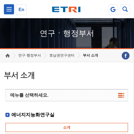
본문 바로가기
주요메뉴 바로가기
하단메뉴 바로가기
En
연구ㆍ행정부서
연구·행정부서
호남권연구센터
부서 소개
부서 소개
메뉴를 선택하세요.
에너지지능화연구실
소개