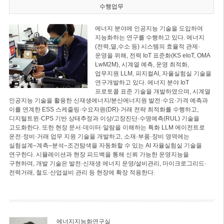
수행업무
에너지 분야에 인공지능 기술을 도입하여
지능화하는 연구를 수행하고 있다. 에너지
(전력,열,수소 등) 시스템의 효율적 관제·
운영을 위해, 전력 IoT 표준화(KS eIoT, OMA
LwM2M), 시계열 예측, 운영 최적화,
업무지원 LLM, 피지컬AI, 자율실험실 기술을
연구개발하고 있다. 에너지 분야 IoT
프로토콜 표준 기술을 개발하였으며, 시계열
인공지능 기술을 활용한 신재생에너지/분산에너지원 발전·수요·가격 예측과
이를 연계한 ESS 스케줄링·수요자원(DR)·거래 전략 최적화를 수행하고,
디지털트윈·CPS 기반 상태추정과 이상/고장진단·수명예측(RUL) 기술을
고도화한다. 또한 현장 문서·데이터·알람을 이해하는 특화 LLM 에이전트로
운전·정비·거래 업무 지원 기술을 개발하고, 소재·부품·장비 영역에는
실험설계–계측–분석–조건탐색을 자동화할 수 있는 AI 자율실험실 기술을
연구한다. 시뮬레이션과 현장 피드백을 통해 신뢰 가능한 운영지능을
구현하며, 개발 기술은 발전·신재생 에너지 운영/설비관리, 마이크로그리드·
전력거래, 철도·산업설비 관리 등 현장에 확장 적용한다.
에너지지능화연구실