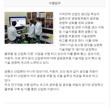
수행업무
지역전략 산업인 광산업 육성의
일환으로 광응용부품의 글로벌
경쟁력 강화를 위해 상용화
기술개발 및 관련 시제품 생산 지원
등 기술지원을 통한 광통신 및
광융합 부품관련 기술경쟁력
제고를 목표로 한다. 이를 위해
‘100기가급 초소형 광모듈 상용화
기술개발’과 ‘광기반 공정혁신
플랫폼 및 산업화 지원’ 사업을 수행 하고 있으며 이를 통해 통신, 정보가전,
자동차, 의료 분야 등의 산업분야에 대해 광응용부품 기술개발 성과 확산 및
기술 경쟁력 제고에 노력하고 있다.
광통신 산업뿐만 아니라 정보가전, 자동차, 조선 등과 같이 광모듈 적용이
가능한 타 산업분야 까지 광응용 부품 및 모듈 솔루션 제공을 목표로 하고
있다.
주요 연구개발 수행 업무는 초고속 광부품 및 광모듈 개발과 광기반 공정혁신
플랫폼 구축 및 이를 통한 산업화 지원이다.