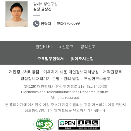
광패키징연구실
실장 권상진
062-970-6599
연락처
클린ETRI
e-신문고
공익신고
주요업무연락처
찾아오시는길
개인정보처리방침
이해하기 쉬운 개인정보처리방침
저작권정책
영상정보처리기기 운영ㆍ관리 방침
부설연구소공고
(34129) 대전광역시 유성구 가정로 218, TEL
1466-38
Electronics and Telecommunications Research Institute.
All rights reserved.
본 홈페이지에 게시된 이메일 주소가 자동수집되는 것을 거부하며, 이를 위반시
정보통신망법에 의해 처벌됨을 유념하시기 바랍니다.