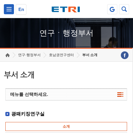
본문 바로가기
주요메뉴 바로가기
하단메뉴 바로가기
En
연구ㆍ행정부서
연구·행정부서
호남권연구센터
부서 소개
부서 소개
메뉴를 선택하세요.
광패키징연구실
소개