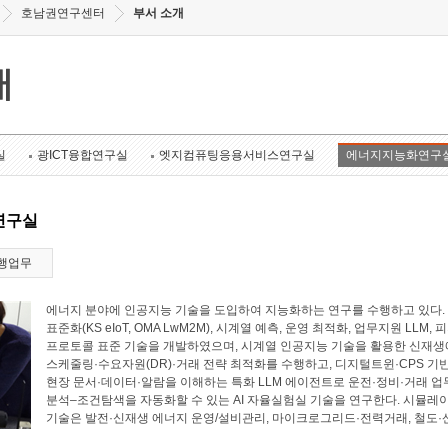
호남권연구센터
부서 소개
개
실
광ICT융합연구실
엣지컴퓨팅응용서비스연구실
에너지지능화연구
연구실
행업무
에너지 분야에 인공지능 기술을 도입하여 지능화하는 연구를 수행하고 있다. 에너
표준화(KS eIoT, OMA LwM2M), 시계열 예측, 운영 최적화, 업무지원 LL
프로토콜 표준 기술을 개발하였으며, 시계열 인공지능 기술을 활용한 신재생에
스케줄링·수요자원(DR)·거래 전략 최적화를 수행하고, 디지털트윈·CPS 기
현장 문서·데이터·알람을 이해하는 특화 LLM 에이전트로 운전·정비·거래 업
분석–조건탐색을 자동화할 수 있는 AI 자율실험실 기술을 연구한다. 시뮬레
기술은 발전·신재생 에너지 운영/설비관리, 마이크로그리드·전력거래, 철도·