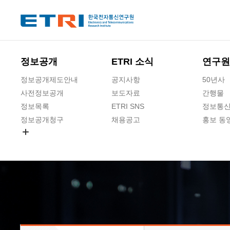
본문 바로가기
주요메뉴 바로가기
하단메뉴 바로가기
정보공개
ETRI 소식
연구원
정보공개제도안내
공지사항
50년사
사전정보공개
보도자료
간행물
정보목록
ETRI SNS
정보통신
정보공개청구
채용공고
홍보 동
경영공시
공공데이터개방
사업실명제