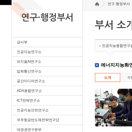
연구·행정부서
연구·행정부서
부서 소
감사부
인공지능융합연구
인공지능연구소
피지컬AI연구소
에너지지능화
입체통신연구소
소개
수
공간미디어연구소
ADX융합연구소
ICT전략연구소
인공지능안전연구소
우주항공반도체전략연구단
대경권연구본부