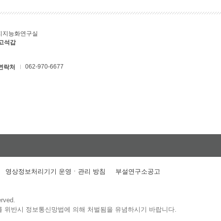
지지능화연구실
 고석갑
062-970-6677
연락처
영상정보처리기기 운영ㆍ관리 방침
부설연구소공고
erved.
를 위반시 정보통신망법에 의해 처벌됨을 유념하시기 바랍니다.