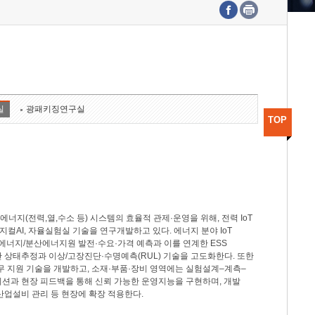
수도권연구본부
기획본부
사업화본부
행정본부
대외협력부
실
광패키징연구실
TOP
지(전력,열,수소 등) 시스템의 효율적 관제·운영을 위해, 전력 IoT
M, 피지컬AI, 자율실험실 기술을 연구개발하고 있다. 에너지 분야 IoT
너지/분산에너지원 발전·수요·가격 예측과 이를 연계한 ESS
반 상태추정과 이상/고장진단·수명예측(RUL) 기술을 고도화한다. 또한
무 지원 기술을 개발하고, 소재·부품·장비 영역에는 실험설계–계측–
이션과 현장 피드백을 통해 신뢰 가능한 운영지능을 구현하며, 개발
산업설비 관리 등 현장에 확장 적용한다.