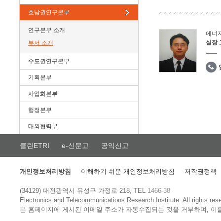
호남권연구본부
연구본부 소개
에너
실장
부서 소개
수도권연구본부
기획본부
사업화본부
행정본부
대외협력부
클린ETRI
e-신문고
공익신고
개인정보처리방침
이해하기 쉬운 개인정보처리방침
저작권정책
(34129) 대전광역시 유성구 가정로 218, TEL
1466-38
Electronics and Telecommunications Research Institute.
All rights res
본 홈페이지에 게시된 이메일 주소가 자동수집되는 것을 거부하며, 이