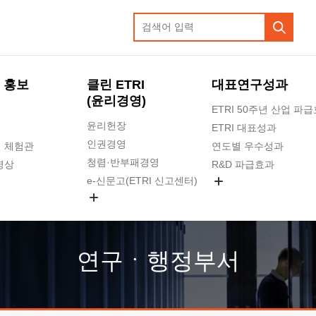
 홍보
클린 ETRI
대표연구성과
(윤리경영)
ETRI 50주년 산업 파
윤리헌장
ETRI 대표성과
인권경영
 체험관
연도별 우수성과
청렴·반부패경영
영상
R&D 파급효과
e-신문고(ETRI 신고센터)
지식공유플랫폼
공익신고
청렴포털 신고
고객의소리
연구ㆍ행정부서
수의계약 현황
부패징계 현황
감사결과공개