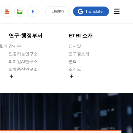
Translate
En
glish
연구·행정부서
ETRI 소개
급효과
감사부
인사말
인공지능연구소
연구원소개
피지컬AI연구소
연혁
입체통신연구소
조직도
공간미디어연구소
기타 공개정보
ADX융합연구소
원규 제·개정 예고
ICT전략연구소
연구원 고객헌장
인공지능안전연구소
ETRI CI
우주항공반도체전략연구단
주요업무연락처
대경권연구본부
찾아오시는길
호남권연구본부