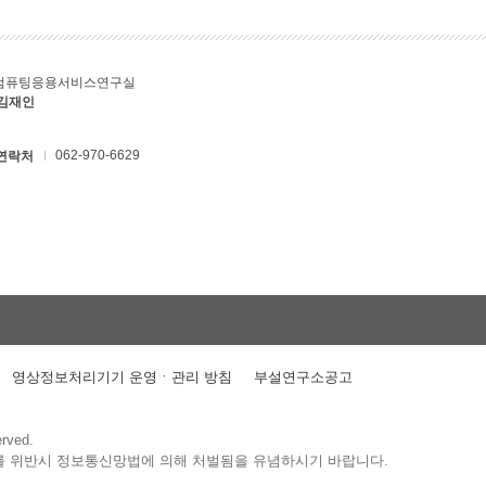
컴퓨팅응용서비스연구실
 김재인
062-970-6629
연락처
영상정보처리기기 운영ㆍ관리 방침
부설연구소공고
erved.
를 위반시 정보통신망법에 의해 처벌됨을 유념하시기 바랍니다.