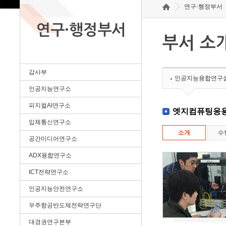
연구·행정부서
연구·행정부서
부서 소
감사부
인공지능융합연구
인공지능연구소
피지컬AI연구소
엣지컴퓨팅응
입체통신연구소
소개
수
공간미디어연구소
ADX융합연구소
ICT전략연구소
인공지능안전연구소
우주항공반도체전략연구단
대경권연구본부