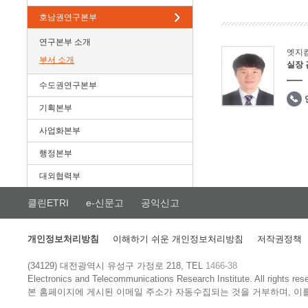
호남권연구본부
연구본부 소개
엣지
부서 소개
실장
수도권연구본부
기획본부
사업화본부
행정본부
대외협력부
클린ETRI
e-신문고
공익신고
개인정보처리방침
이해하기 쉬운 개인정보처리방침
저작권정책
(34129) 대전광역시 유성구 가정로 218, TEL
1466-38
Electronics and Telecommunications Research Institute.
All rights res
본 홈페이지에 게시된 이메일 주소가 자동수집되는 것을 거부하며, 이