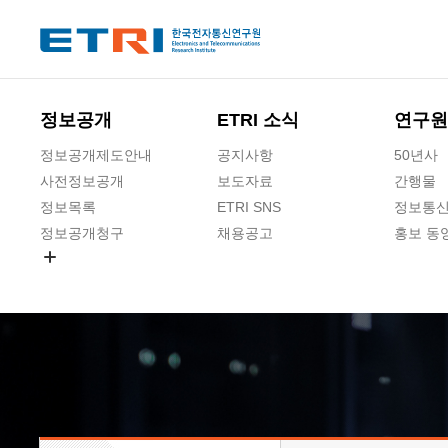
본문 바로가기
주요메뉴 바로가기
하단메뉴 바로가기
정보공개
ETRI 소식
연구원
정보공개제도안내
공지사항
50년사
사전정보공개
보도자료
간행물
정보목록
ETRI SNS
정보통신
정보공개청구
채용공고
홍보 동
경영공시
공공데이터개방
사업실명제