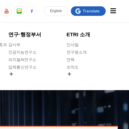
Translate
En
glish
연구·행정부서
ETRI 소개
급효과
감사부
인사말
인공지능연구소
연구원소개
피지컬AI연구소
연혁
입체통신연구소
조직도
공간미디어연구소
기타 공개정보
ADX융합연구소
원규 제·개정 예고
ICT전략연구소
연구원 고객헌장
인공지능안전연구소
ETRI CI
우주항공반도체전략연구단
주요업무연락처
대경권연구본부
찾아오시는길
호남권연구본부