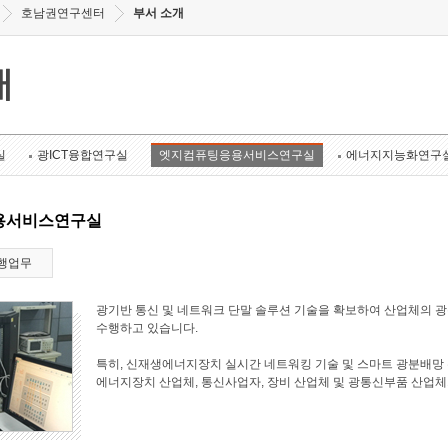
호남권연구센터
부서 소개
개
실
광ICT융합연구실
엣지컴퓨팅응용서비스연구실
에너지지능화연구
용서비스연구실
행업무
광기반 통신 및 네트워크 단말 솔루션 기술을 확보하여 산업체의 
수행하고 있습니다.
특히, 신재생에너지장치 실시간 네트워킹 기술 및 스마트 광분배망 
에너지장치 산업체, 통신사업자, 장비 산업체 및 광통신부품 산업체