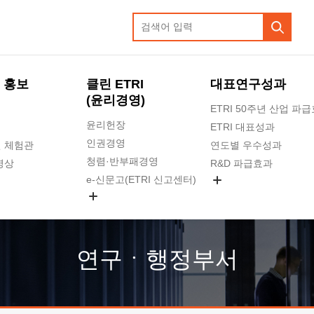
 홍보
클린 ETRI
대표연구성과
(윤리경영)
ETRI 50주년 산업 파
윤리헌장
ETRI 대표성과
인권경영
 체험관
연도별 우수성과
청렴·반부패경영
영상
R&D 파급효과
e-신문고(ETRI 신고센터)
지식공유플랫폼
공익신고
청렴포털 신고
고객의소리
연구ㆍ행정부서
수의계약 현황
부패징계 현황
감사결과공개