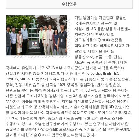
수행업무
기업 융합기술 지원협력, 광통신
국제공인시험기관 운영 및
시험지원, 3D 융합 상용화지원센터
지원과 센터 연구사업 및
연구결과물의 Q-mark 검증을
담당하고 있다. 국제공인시험기관
운영 및 시험지원 분야는
광통신소자, 부품, 모듈, 단말,
시스템 등 광통신 전 분야에 대해
국내에서 유일하게 미국 A2LA로부터 국제공인시험기관 자격을 획득하여
산업체의 시험인증을 지원하고 있다. 시험내용은 Telcordia, IEEE, IEC,
TIA/EIA, MIL-STD 등 66개 국제시험규격에 따른 광통신 제품의 온·습도순환,
충격, 진동, 내부 습도 등 신뢰성 15개 항목 및 중심파장, 반사·삽입손실,
편광모드 분산 등 특성 측정 42개 항목에 달한다. 3D융합상용화지원 분야는
기존 산업의 구조에 3차원 영상기술 또는 3차원 정보기술을 접목하여 새로운
부가가치 창출을 위해 광주광역시 지역을 거점으로 3D융합상용화지원센터
지원인프라 구축 및 상용화지원서비스, 기술사업화지원을 통해 3D 강소기업
및 중핵기업을 육성하여 지역균형발전을 목적으로 있다. 또한 1실 1기업 지원,
ETRI 신기술설명회 개최, 중소기업 지원활동에 대한 고객 만족도 조사를
수행하고 있으며, 호남권연구센터에서 수행하고 있는 연구개발 사업에 대한
품질관리를 위하여 사업 Q-mark 프로세스 검증과 기술 이전을 위한 연구개발
결과물에 대한 기술 Q-mark 검증업무도 수행하고 있다.