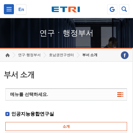
본문 바로가기
주요메뉴 바로가기
하단메뉴 바로가기
En
연구ㆍ행정부서
연구·행정부서
호남권연구센터
부서 소개
부서 소개
메뉴를 선택하세요.
인공지능융합연구실
소개