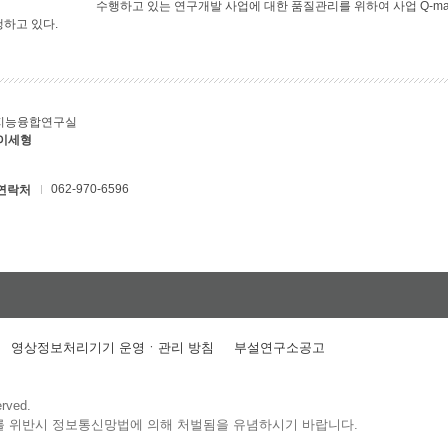
수행하고 있는 연구개발 사업에 대한 품질관리를 위하여 사업 Q-ma
행하고 있다.
지능융합연구실
 이세형
062-970-6596
연락처
영상정보처리기기 운영ㆍ관리 방침
부설연구소공고
erved.
를 위반시 정보통신망법에 의해 처벌됨을 유념하시기 바랍니다.