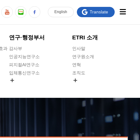
Translate
En
glish
연구·행정부서
ETRI 소개
급효과
감사부
인사말
인공지능연구소
연구원소개
피지컬AI연구소
연혁
입체통신연구소
조직도
공간미디어연구소
기타 공개정보
ADX융합연구소
원규 제·개정 예고
ICT전략연구소
연구원 고객헌장
인공지능안전연구소
ETRI CI
우주항공반도체전략연구단
주요업무연락처
대경권연구본부
찾아오시는길
호남권연구본부