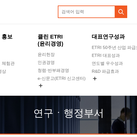
 홍보
클린 ETRI
대표연구성과
(윤리경영)
ETRI 50주년 산업 파
윤리헌장
ETRI 대표성과
인권경영
 체험관
연도별 우수성과
청렴·반부패경영
영상
R&D 파급효과
e-신문고(ETRI 신고센터)
지식공유플랫폼
공익신고
청렴포털 신고
고객의소리
연구ㆍ행정부서
수의계약 현황
부패징계 현황
감사결과공개