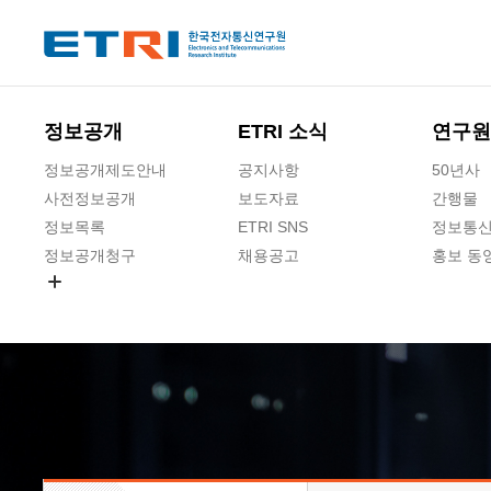
본문 바로가기
주요메뉴 바로가기
하단메뉴 바로가기
정보공개
ETRI 소식
연구원
정보공개제도안내
공지사항
50년사
사전정보공개
보도자료
간행물
정보목록
ETRI SNS
정보통신
정보공개청구
채용공고
홍보 동
경영공시
공공데이터개방
사업실명제