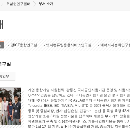
호남권연구센터
부서 소개
개
실
광ICT융합연구실
엣지컴퓨팅응용서비스연구실
에너지지능화연구
연구실
행업무
기업 융합기술 지원협력, 광통신 국제공인시험기관 운영 및 시험지원
Q-mark 검증을 담당하고 있다. 국제공인시험기관 운영 및 시험지원 
대해 국내에서 유일하게 미국 A2LA로부터 국제공인시험기관 자격
Telcordia, IEEE, IEC, TIA/EIA, MIL-STD 등 66개 국
항목 및 중심파장, 반사·삽입손실, 편광모드 분산 등 특성 측정 4
영상기술 또는 3차원 정보기술을 접목하여 새로운 부가가치 창출
지원인프라 구축 및 상용화지원서비스, 기술사업화지원을 통해 3D
또한 1실 1기업 지원, ETRI 신기술설명회 개최, 중소기업 지원