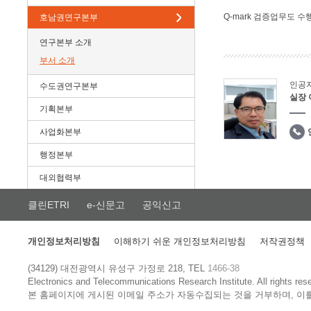
Q-mark 검증업무도 수
호남권연구본부
연구본부 소개
부서 소개
인공
수도권연구본부
실장
기획본부
사업화본부
행정본부
대외협력부
클린ETRI
e-신문고
공익신고
개인정보처리방침
이해하기 쉬운 개인정보처리방침
저작권정책
(34129) 대전광역시 유성구 가정로 218, TEL
1466-38
Electronics and Telecommunications Research Institute.
All rights res
본 홈페이지에 게시된 이메일 주소가 자동수집되는 것을 거부하며, 이