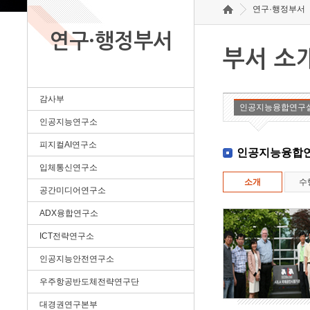
연구·행정부서
연구·행정부서
부서 소
감사부
인공지능융합연구
인공지능연구소
피지컬AI연구소
인공지능융합
입체통신연구소
소개
수
공간미디어연구소
ADX융합연구소
ICT전략연구소
인공지능안전연구소
우주항공반도체전략연구단
대경권연구본부