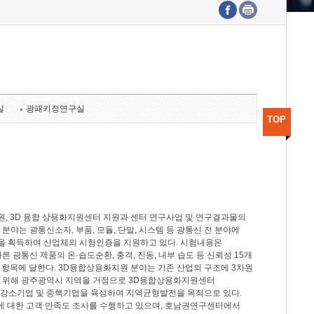
수도권연구본부
기획본부
사업화본부
행정본부
대외협력부
실
광패키징연구실
TOP
, 3D 융합 상용화지원센터 지원과 센터 연구사업 및 연구결과물의
분야는 광통신소자, 부품, 모듈, 단말, 시스템 등 광통신 전 분야에
을 획득하여 산업체의 시험인증을 지원하고 있다. 시험내용은
제시험규격에 따른 광통신 제품의 온·습도순환, 충격, 진동, 내부 습도 등 신뢰성 15개
2개 항목에 달한다. 3D융합상용화지원 분야는 기존 산업의 구조에 3차원
을 위해 광주광역시 지역을 거점으로 3D융합상용화지원센터
 강소기업 및 중핵기업을 육성하여 지역균형발전을 목적으로 있다.
활동에 대한 고객 만족도 조사를 수행하고 있으며, 호남권연구센터에서