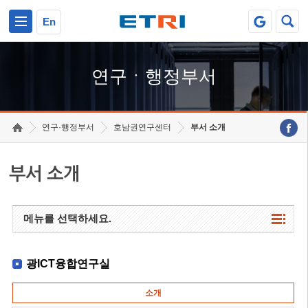
본문 바로가기
주요메뉴 바로가기
하단메뉴 바로가기
En
연구ㆍ행정부서
연구·행정부서
호남권연구센터
부서 소개
부서 소개
메뉴를 선택하세요.
광ICT융합연구실
소개