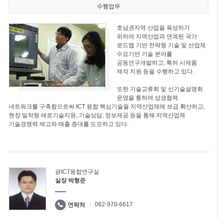
수행업무
호남권지역 산업을 육성하기
위하여 지역산업과 연계된 국가
로드맵 기반 전략형 기술 및 산업체
수요기반 기술 분야를
공동연구개발하고, 특허 시제품
제작 지원 등을 수행하고 있다.
또한 기술교류회 및 신기술설명회
운영을 통하여 상생협력
네트워크를 구축함으로써 ICT 융합 핵심기술을 지역산업체에 보급 확산하고,
현장 밀착형 애로기술지원, 기술상담, 정보제공 등을 통해 지역산업체
기술경쟁력 제고와 매출 증대를 도모하고 있다.
광ICT융합연구실
실장 박형준
062-970-6617
연락처