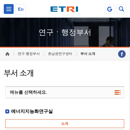
본문 바로가기
주요메뉴 바로가기
하단메뉴 바로가기
En
연구ㆍ행정부서
연구·행정부서
호남권연구센터
부서 소개
부서 소개
메뉴를 선택하세요.
에너지지능화연구실
소개