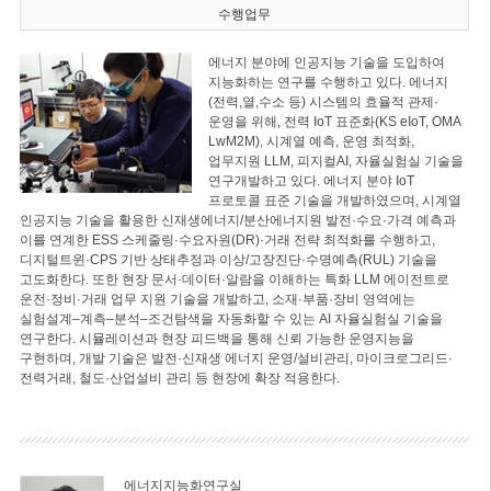
수행업무
에너지 분야에 인공지능 기술을 도입하여
지능화하는 연구를 수행하고 있다. 에너지
(전력,열,수소 등) 시스템의 효율적 관제·
운영을 위해, 전력 IoT 표준화(KS eIoT, OMA
LwM2M), 시계열 예측, 운영 최적화,
업무지원 LLM, 피지컬AI, 자율실험실 기술을
연구개발하고 있다. 에너지 분야 IoT
프로토콜 표준 기술을 개발하였으며, 시계열
인공지능 기술을 활용한 신재생에너지/분산에너지원 발전·수요·가격 예측과
이를 연계한 ESS 스케줄링·수요자원(DR)·거래 전략 최적화를 수행하고,
디지털트윈·CPS 기반 상태추정과 이상/고장진단·수명예측(RUL) 기술을
고도화한다. 또한 현장 문서·데이터·알람을 이해하는 특화 LLM 에이전트로
운전·정비·거래 업무 지원 기술을 개발하고, 소재·부품·장비 영역에는
실험설계–계측–분석–조건탐색을 자동화할 수 있는 AI 자율실험실 기술을
연구한다. 시뮬레이션과 현장 피드백을 통해 신뢰 가능한 운영지능을
구현하며, 개발 기술은 발전·신재생 에너지 운영/설비관리, 마이크로그리드·
전력거래, 철도·산업설비 관리 등 현장에 확장 적용한다.
에너지지능화연구실