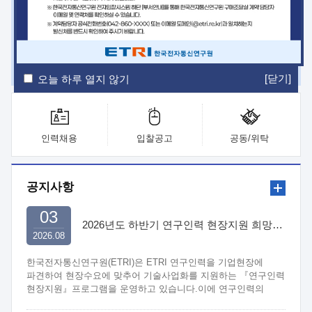
ETRI Insight
ETRI Journal
전자통신동향분석
ETRI 웹진
ETRI 간행물
전자도서관
[닫기]
오늘 하루 열지 않기
인력채용
입찰공고
공동/위탁
공지사항
03
2026년도 하반기 연구인력 현장지원 희망기업 신청/접수
2026.08
한국전자통신연구원(ETRI)은 ETRI 연구인력을 기업현장에
파견하여 현장수요에 맞추어 기술사업화를 지원하는 『연구인력
현장지원』프로그램을 운영하고 있습니다.이에 연구인력의
지원을 희망하는 중소.중견기업에서는 신청하여 주시기