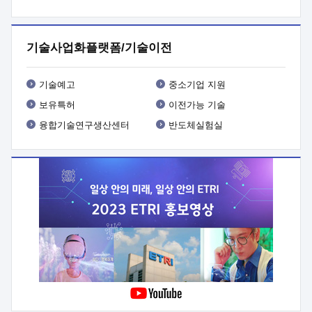
프로그램 개발
 상세이력ㅇ(붙 임1) 대상인력 A 상세이력ㅇ(붙
임2) 대상인력 B 상세이력
3. 신청방법 및 향후일정 등

신청방법: 이메일 (verdi@etri.re.kr)* <별첨양식>을 작성하여
기술사업화플랫폼/기술이전
제출
 문 의 처: ETRI사업화본부 기업성장지원부
기업성장지원전략실ㅇ오경석 책임 연구원 (T. 042-860-5076,
verdi@etri.re.kr)
 제출양식
ㅇ(별첨양식) ETRI연구인력
기술예고
중소기업 지원
현장지원 신청서 (기업)
보유특허
이전가능 기술
융합기술연구생산센터
반도체실험실