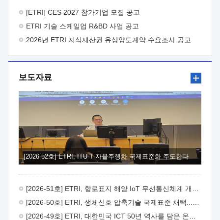
바랍니다.
2026년 8월 한국전자통신연구원장
1. 추진개요

추진목적: ETRI 인력을 기업현장에 파견. 기술지원을
[ETRI] CES 2027 참가기업 모집 공고
실시함으로써 ETRI 개발기술의 사업화를 지원하여
ETRI 기술 스케일업 R&BD 사업 공고
사업화성과를 극대화하고, 지원기업을 강견기업으로 육성하고자
함.
2026년 ETRI 지식재산권 유상양도계약 수요조사 공고
 신청자격: ETRI 협력기업 및 일반 ICT 중소기업*
협력기업: ETRI 창업/연구소기업, 기술이전/출자기업 등 ETRI
개발기술을 사업화하고자 하는 기업
 파견기간: 1년 이상
[최대 3년까지 연속지원 가능]* 연속지원은 지원완료 시점에서
보도자료
당해 지원실적과 차기 지원계획을 평가하여 결정
 기업부담:
연구인력 연봉기준 30 ~ 40%* (1년차) 연봉의 30%, (2 ~ 3년차)
연봉의 40%
 추진일정(1)희망기업 신청/접수(2)희망인력-
희망기업 매칭(3)현장조사/ 선정(심의)(4)협약체결(5)
기업파견8월 3일 ~ 14일
8월 17일 ~ 26일
9월초순
9월 중순
10월 이후* 상기일정은 희망인력-희망기업간 매칭 원활시를
가정한 것으로 상황에 따라 상당기간 일정이 지연될 수 있음. **
(1)희망인력-희망기업간 적합성이 낮다고 판단되거나, (2)
희망인력이 파견의사를 철회할 경우 후속 절차가 진행되지 않을
[2026-52호] ETRI, ITU-T 자율주행차 국제표준화 주도한다
수 있음.2. 현장지원 희망인력 및 상세이력
 희망인력
목록기술분야연구인력번호지원가능 기술반도체/
전자소자A반도체 소자(trasistor/diode) 제작 공정 전자소자 제작
[2026-51호] ETRI, 항로표지 해양 IoT 무선통신체계 개발 나선다
공정(FET / SBD 등 )유기물 반도체 소재 및 소자 설계, 합성 및
제작바이오센서 설계/제작토양/수질/가스 센서 설계/
[2026-50호] ETRI, 생체신호 압축기술 국제표준 채택...의료 AI 시대 연다
제작광소자응용B광 센서 및 응용 시스템시스템 제어 및 데이터
[2026-49호] ETRI, 대한민국 ICT 50년 역사를 담은 온라인 50년사 공개
처리FPGA 제어, VHDL 프로그램 개발Labview, Python, C