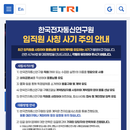
본문 바로가기
주요메뉴 바로가기
En
지식공유
ETRI 오픈소스
플랫폼
거버넌스 대응
발간자료