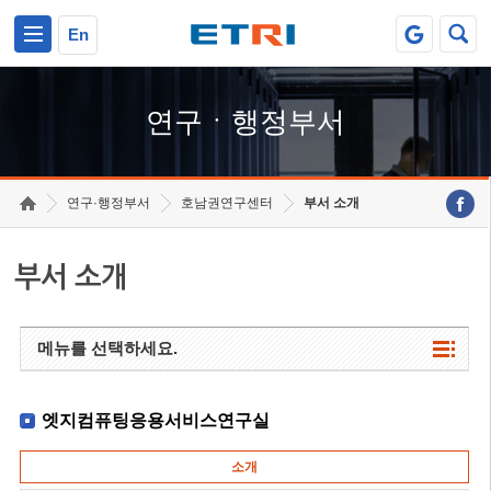
본문 바로가기
주요메뉴 바로가기
하단메뉴 바로가기
En
연구ㆍ행정부서
연구·행정부서
호남권연구센터
부서 소개
부서 소개
메뉴를 선택하세요.
엣지컴퓨팅응용서비스연구실
소개