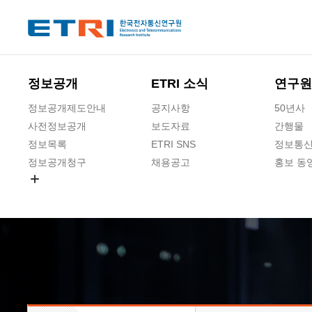
본문 바로가기
주요메뉴 바로가기
하단메뉴 바로가기
정보공개
ETRI 소식
연구원
정보공개제도안내
공지사항
50년사
사전정보공개
보도자료
간행물
정보목록
ETRI SNS
정보통신
정보공개청구
채용공고
홍보 동
경영공시
공공데이터개방
사업실명제