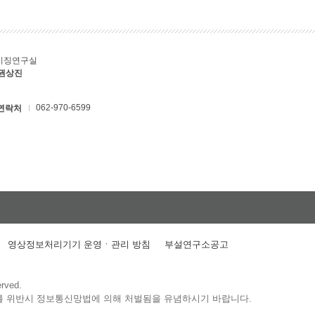
키징연구실
 권상진
062-970-6599
연락처
영상정보처리기기 운영ㆍ관리 방침
부설연구소공고
erved.
를 위반시 정보통신망법에 의해 처벌됨을 유념하시기 바랍니다.