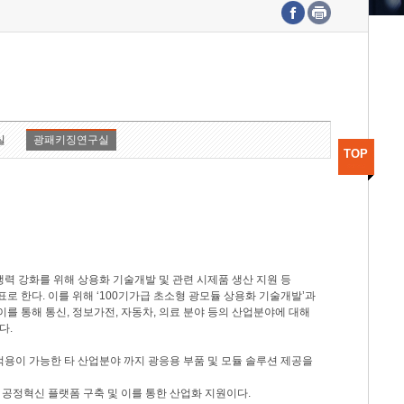
수도권연구본부
기획본부
사업화본부
행정본부
대외협력부
실
광패키징연구실
TOP
력 강화를 위해 상용화 기술개발 및 관련 시제품 생산 지원 등
 한다. 이를 위해 ‘100기가급 초소형 광모듈 상용화 기술개발’과
이를 통해 통신, 정보가전, 자동차, 의료 분야 등의 산업분야에 대해
다.
적용이 가능한 타 산업분야 까지 광응용 부품 및 모듈 솔루션 제공을
 공정혁신 플랫폼 구축 및 이를 통한 산업화 지원이다.