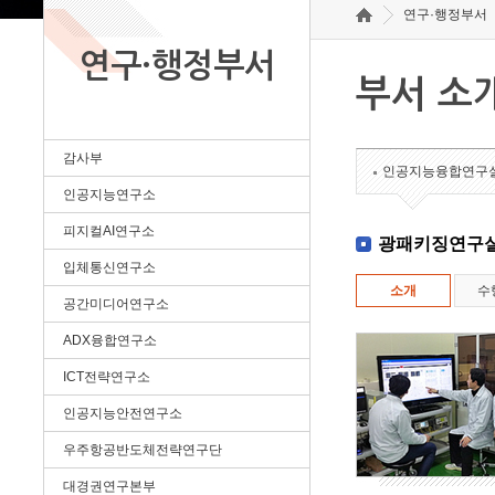
연구·행정부서
연구·행정부서
부서 소
감사부
인공지능융합연구
인공지능연구소
피지컬AI연구소
광패키징연구
입체통신연구소
소개
수
공간미디어연구소
ADX융합연구소
ICT전략연구소
인공지능안전연구소
우주항공반도체전략연구단
대경권연구본부