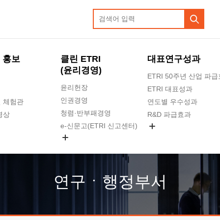
 홍보
클린 ETRI
대표연구성과
(윤리경영)
ETRI 50주년 산업 파
윤리헌장
ETRI 대표성과
인권경영
 체험관
연도별 우수성과
청렴·반부패경영
영상
R&D 파급효과
e-신문고(ETRI 신고센터)
지식공유플랫폼
공익신고
청렴포털 신고
고객의소리
연구ㆍ행정부서
수의계약 현황
부패징계 현황
감사결과공개