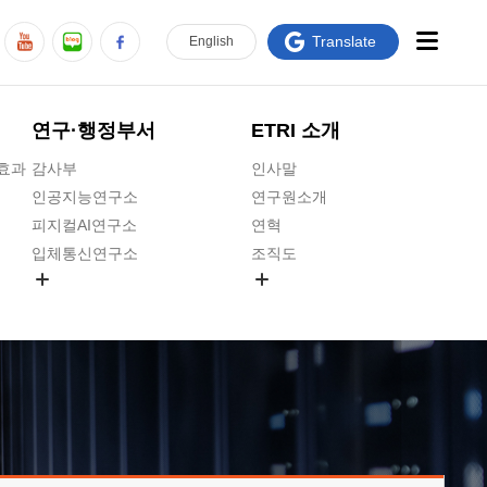
Translate
En
glish
연구·행정부서
ETRI 소개
급효과
감사부
인사말
인공지능연구소
연구원소개
피지컬AI연구소
연혁
입체통신연구소
조직도
공간미디어연구소
기타 공개정보
ADX융합연구소
원규 제·개정 예고
ICT전략연구소
연구원 고객헌장
인공지능안전연구소
ETRI CI
우주항공반도체전략연구단
주요업무연락처
대경권연구본부
찾아오시는길
호남권연구본부