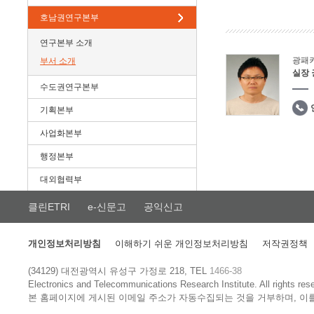
호남권연구본부
연구본부 소개
광패
부서 소개
실장
수도권연구본부
기획본부
사업화본부
행정본부
대외협력부
클린ETRI
e-신문고
공익신고
개인정보처리방침
이해하기 쉬운 개인정보처리방침
저작권정책
(34129) 대전광역시 유성구 가정로 218, TEL
1466-38
Electronics and Telecommunications Research Institute.
All rights res
본 홈페이지에 게시된 이메일 주소가 자동수집되는 것을 거부하며, 이