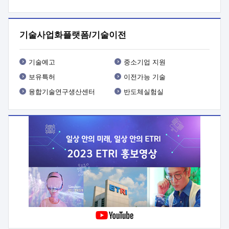
프로그램 개발
 상세이력ㅇ(붙 임1) 대상인력 A 상세이력ㅇ(붙
임2) 대상인력 B 상세이력
3. 신청방법 및 향후일정 등

신청방법: 이메일 (verdi@etri.re.kr)* <별첨양식>을 작성하여
기술사업화플랫폼/기술이전
제출
 문 의 처: ETRI사업화본부 기업성장지원부
기업성장지원전략실ㅇ오경석 책임 연구원 (T. 042-860-5076,
verdi@etri.re.kr)
 제출양식
ㅇ(별첨양식) ETRI연구인력
기술예고
중소기업 지원
현장지원 신청서 (기업)
보유특허
이전가능 기술
융합기술연구생산센터
반도체실험실