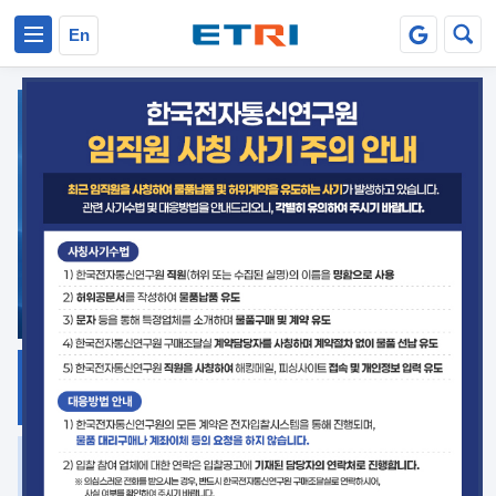
본문 바로가기
주요메뉴 바로가기
En
지식공유
ETRI 오픈소스
플랫폼
거버넌스 대응
발간자료