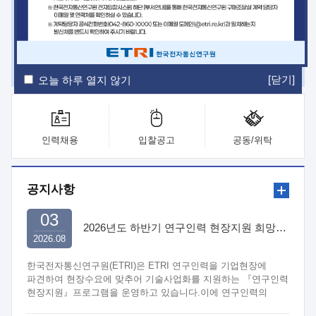
ETRI Insight
ETRI Journal
전자통신동향분석
ETRI 웹진
ETRI 간행물
전자도서관
[닫기]
오늘 하루 열지 않기
인력채용
입찰공고
공동/위탁
공지사항
03
2026년도 하반기 연구인력 현장지원 희망기업 신청/접수
2026.08
한국전자통신연구원(ETRI)은 ETRI 연구인력을 기업현장에
파견하여 현장수요에 맞추어 기술사업화를 지원하는 『연구인력
현장지원』프로그램을 운영하고 있습니다.이에 연구인력의
지원을 희망하는 중소.중견기업에서는 신청하여 주시기