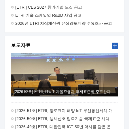
바랍니다.
2026년 8월 한국전자통신연구원장
1. 추진개요

추진목적: ETRI 인력을 기업현장에 파견. 기술지원을
[ETRI] CES 2027 참가기업 모집 공고
실시함으로써 ETRI 개발기술의 사업화를 지원하여
ETRI 기술 스케일업 R&BD 사업 공고
사업화성과를 극대화하고, 지원기업을 강견기업으로 육성하고자
함.
2026년 ETRI 지식재산권 유상양도계약 수요조사 공고
 신청자격: ETRI 협력기업 및 일반 ICT 중소기업*
협력기업: ETRI 창업/연구소기업, 기술이전/출자기업 등 ETRI
개발기술을 사업화하고자 하는 기업
 파견기간: 1년 이상
[최대 3년까지 연속지원 가능]* 연속지원은 지원완료 시점에서
보도자료
당해 지원실적과 차기 지원계획을 평가하여 결정
 기업부담:
연구인력 연봉기준 30 ~ 40%* (1년차) 연봉의 30%, (2 ~ 3년차)
연봉의 40%
 추진일정(1)희망기업 신청/접수(2)희망인력-
희망기업 매칭(3)현장조사/ 선정(심의)(4)협약체결(5)
기업파견8월 3일 ~ 14일
8월 17일 ~ 26일
9월초순
9월 중순
10월 이후* 상기일정은 희망인력-희망기업간 매칭 원활시를
가정한 것으로 상황에 따라 상당기간 일정이 지연될 수 있음. **
(1)희망인력-희망기업간 적합성이 낮다고 판단되거나, (2)
희망인력이 파견의사를 철회할 경우 후속 절차가 진행되지 않을
[2026-52호] ETRI, ITU-T 자율주행차 국제표준화 주도한다
수 있음.2. 현장지원 희망인력 및 상세이력
 희망인력
목록기술분야연구인력번호지원가능 기술반도체/
전자소자A반도체 소자(trasistor/diode) 제작 공정 전자소자 제작
[2026-51호] ETRI, 항로표지 해양 IoT 무선통신체계 개발 나선다
공정(FET / SBD 등 )유기물 반도체 소재 및 소자 설계, 합성 및
제작바이오센서 설계/제작토양/수질/가스 센서 설계/
[2026-50호] ETRI, 생체신호 압축기술 국제표준 채택...의료 AI 시대 연다
제작광소자응용B광 센서 및 응용 시스템시스템 제어 및 데이터
[2026-49호] ETRI, 대한민국 ICT 50년 역사를 담은 온라인 50년사 공개
처리FPGA 제어, VHDL 프로그램 개발Labview, Python, C