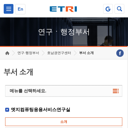
본문 바로가기
주요메뉴 바로가기
하단메뉴 바로가기
En
연구ㆍ행정부서
연구·행정부서
호남권연구센터
부서 소개
부서 소개
메뉴를 선택하세요.
엣지컴퓨팅응용서비스연구실
소개