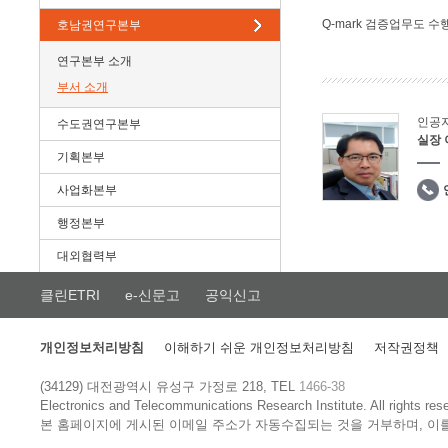
Q-mark 검증업무도 수
호남권연구본부
연구본부 소개
부서 소개
인공
수도권연구본부
실장
기획본부
사업화본부
행정본부
대외협력부
클린ETRI
e-신문고
공익신고
개인정보처리방침
이해하기 쉬운 개인정보처리방침
저작권정책
(34129) 대전광역시 유성구 가정로 218, TEL
1466-38
Electronics and Telecommunications Research Institute.
All rights res
본 홈페이지에 게시된 이메일 주소가 자동수집되는 것을 거부하며, 이