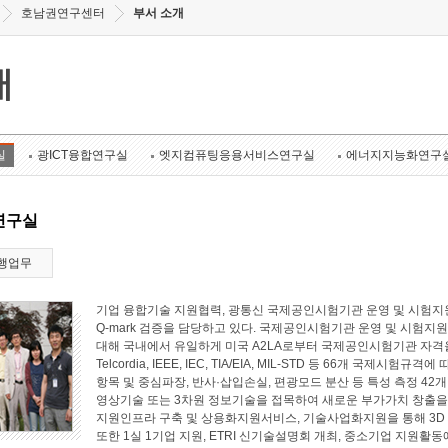
호남권연구센터
부서 소개
개
실
광ICT융합연구실
엣지컴퓨팅응용서비스연구실
에너지지능화연구
연구실
행업무
기업 융합기술 지원협력, 광통신 국제공인시험기관 운영 및 시험지원
Q-mark 검증을 담당하고 있다. 국제공인시험기관 운영 및 시험지원 
대해 국내에서 유일하게 미국 A2LA로부터 국제공인시험기관 자격
Telcordia, IEEE, IEC, TIA/EIA, MIL-STD 등 66개 국
항목 및 중심파장, 반사·삽입손실, 편광모드 분산 등 특성 측정 4
영상기술 또는 3차원 정보기술을 접목하여 새로운 부가가치 창출
지원인프라 구축 및 상용화지원서비스, 기술사업화지원을 통해 3D
또한 1실 1기업 지원, ETRI 신기술설명회 개최, 중소기업 지원