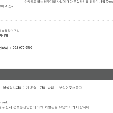
수행하고 있는 연구개발 사업에 대한 품질관리를 위하여 사업 Q-ma
행하고 있다.
지능융합연구실
 이세형
062-970-6596
연락처
영상정보처리기기 운영ㆍ관리 방침
부설연구소공고
erved.
를 위반시 정보통신망법에 의해 처벌됨을 유념하시기 바랍니다.