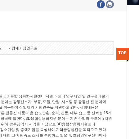
수도권연구본부
기획본부
사업화본부
행정본부
대외협력부
실
광패키징연구실
TOP
, 3D 융합 상용화지원센터 지원과 센터 연구사업 및 연구결과물의
분야는 광통신소자, 부품, 모듈, 단말, 시스템 등 광통신 전 분야에
을 획득하여 산업체의 시험인증을 지원하고 있다. 시험내용은
제시험규격에 따른 광통신 제품의 온·습도순환, 충격, 진동, 내부 습도 등 신뢰성 15개
2개 항목에 달한다. 3D융합상용화지원 분야는 기존 산업의 구조에 3차원
을 위해 광주광역시 지역을 거점으로 3D융합상용화지원센터
 강소기업 및 중핵기업을 육성하여 지역균형발전을 목적으로 있다.
활동에 대한 고객 만족도 조사를 수행하고 있으며, 호남권연구센터에서