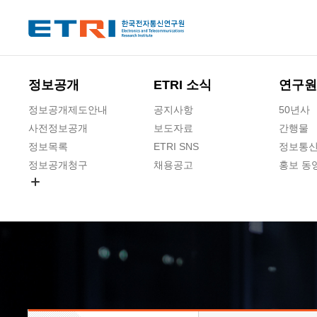
본문 바로가기
주요메뉴 바로가기
하단메뉴 바로가기
정보공개
ETRI 소식
연구원
정보공개제도안내
공지사항
50년사
사전정보공개
보도자료
간행물
정보목록
ETRI SNS
정보통신
정보공개청구
채용공고
홍보 동
경영공시
공공데이터개방
사업실명제