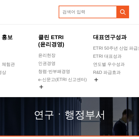
 홍보
클린 ETRI
대표연구성과
(윤리경영)
ETRI 50주년 산업 파
윤리헌장
ETRI 대표성과
인권경영
 체험관
연도별 우수성과
청렴·반부패경영
영상
R&D 파급효과
e-신문고(ETRI 신고센터)
지식공유플랫폼
공익신고
청렴포털 신고
고객의소리
연구ㆍ행정부서
수의계약 현황
부패징계 현황
감사결과공개