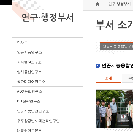
연구·행정부서
연구·행정부서
부서 소
감사부
인공지능융합연구
인공지능연구소
피지컬AI연구소
인공지능융합
입체통신연구소
소개
수
공간미디어연구소
ADX융합연구소
ICT전략연구소
인공지능안전연구소
우주항공반도체전략연구단
대경권연구본부