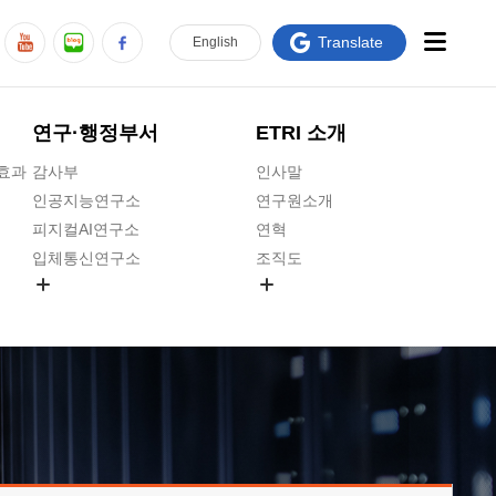
Translate
En
glish
연구·행정부서
ETRI 소개
급효과
감사부
인사말
인공지능연구소
연구원소개
피지컬AI연구소
연혁
입체통신연구소
조직도
공간미디어연구소
기타 공개정보
ADX융합연구소
원규 제·개정 예고
ICT전략연구소
연구원 고객헌장
인공지능안전연구소
ETRI CI
우주항공반도체전략연구단
주요업무연락처
대경권연구본부
찾아오시는길
호남권연구본부