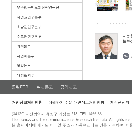
우주항공반도체전략연구단
대경권연구본부
호남권연구본부
지능
수도권연구본부
본부
기획본부
사업화본부
행정본부
대외협력부
클린ETRI
e-신문고
공익신고
개인정보처리방침
이해하기 쉬운 개인정보처리방침
저작권정책
(34129) 대전광역시 유성구 가정로 218, TEL
1466-38
Electronics and Telecommunications Research Institute.
All rights res
본 홈페이지에 게시된 이메일 주소가 자동수집되는 것을 거부하며, 이