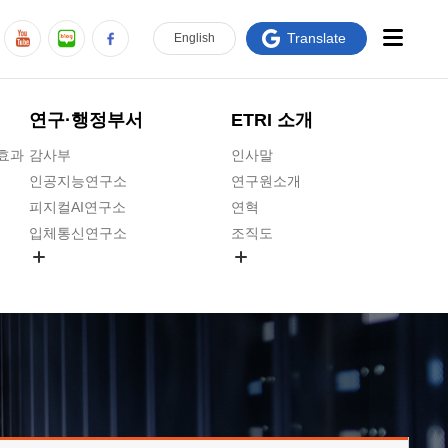
Translate
En
glish
연구·행정부서
ETRI 소개
급효과
감사부
인사말
인공지능연구소
연구원소개
피지컬AI연구소
연혁
입체통신연구소
조직도
공간미디어연구소
기타 공개정보
ADX융합연구소
원규 제·개정 예고
ICT전략연구소
연구원 고객헌장
인공지능안전연구소
ETRI CI
우주항공반도체전략연구단
주요업무연락처
대경권연구본부
찾아오시는길
호남권연구본부