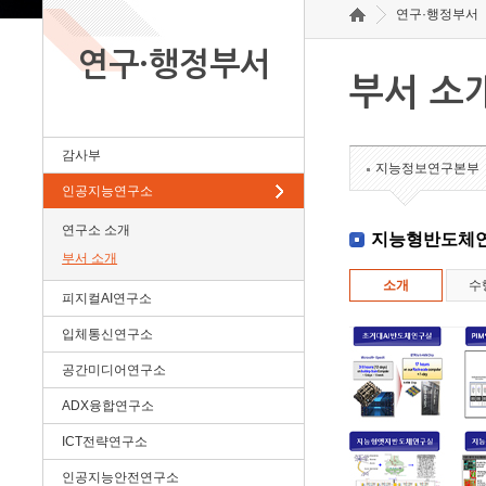
연구·행정부서
연구·행정부서
부서 소
감사부
지능정보연구본부
인공지능연구소
연구소 소개
지능형반도체
부서 소개
소개
수
피지컬AI연구소
입체통신연구소
공간미디어연구소
ADX융합연구소
ICT전략연구소
인공지능안전연구소