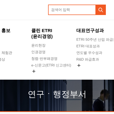
 홍보
클린 ETRI
대표연구성과
(윤리경영)
ETRI 50주년 산업 파
윤리헌장
ETRI 대표성과
인권경영
 체험관
연도별 우수성과
청렴·반부패경영
영상
R&D 파급효과
e-신문고(ETRI 신고센터)
지식공유플랫폼
공익신고
청렴포털 신고
고객의소리
연구ㆍ행정부서
수의계약 현황
부패징계 현황
감사결과공개