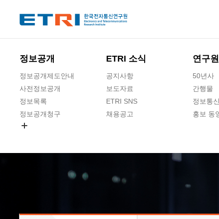
본문 바로가기
주요메뉴 바로가기
하단메뉴 바로가기
정보공개
ETRI 소식
연구원
정보공개제도안내
공지사항
50년사
사전정보공개
보도자료
간행물
정보목록
ETRI SNS
정보통신
정보공개청구
채용공고
홍보 동
경영공시
공공데이터개방
사업실명제