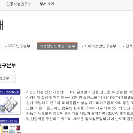
인공지능연구소
부서 소개
개
AIDC연구본부
지능형반도체연구본부
사이버보안연구본부
정책
연구본부
행업무
AI반도체는 성장 가능성이 크며, 글로벌 시장을 선도할 수 있는 
신경망의 절정에 이른 인공신경망인 트랜스포머(Transformer) 모
설계·개발하고 있으며, 페타플롭스 성능 기가바이트급 메모리 융합 N
또한, 기존의 폰노이만 컴퓨팅 한계를 극복하기 위해 메모리와 연산
가능한 뉴로모픽 컴퓨팅 원천기술 개발과 초저전력 RISC-V 엣지프로
및 산업화를 추진하고 있으며, 새로운 양자컴퓨팅의 제어 반도체 원천