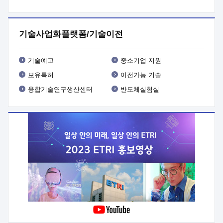
프로그램 개발
 상세이력ㅇ(붙 임1) 대상인력 A 상세이력ㅇ(붙
임2) 대상인력 B 상세이력
3. 신청방법 및 향후일정 등

신청방법: 이메일 (verdi@etri.re.kr)* <별첨양식>을 작성하여
기술사업화플랫폼/기술이전
제출
 문 의 처: ETRI사업화본부 기업성장지원부
기업성장지원전략실ㅇ오경석 책임 연구원 (T. 042-860-5076,
verdi@etri.re.kr)
 제출양식
ㅇ(별첨양식) ETRI연구인력
기술예고
중소기업 지원
현장지원 신청서 (기업)
보유특허
이전가능 기술
융합기술연구생산센터
반도체실험실