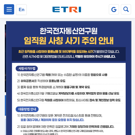
본문 바로가기
주요메뉴 바로가기
En
지식공유
ETRI 오픈소스
플랫폼
거버넌스 대응
발간자료