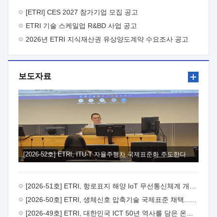
바랍니다.
2026년 8월 한국전자통신연구원장
1. 추진개요

추진목적: ETRI 인력을 기업현장에 파견. 기술지원을
[ETRI] CES 2027 참가기업 모집 공고
실시함으로써 ETRI 개발기술의 사업화를 지원하여
ETRI 기술 스케일업 R&BD 사업 공고
사업화성과를 극대화하고, 지원기업을 강견기업으로 육성하고자
함.
2026년 ETRI 지식재산권 유상양도계약 수요조사 공고
 신청자격: ETRI 협력기업 및 일반 ICT 중소기업*
협력기업: ETRI 창업/연구소기업, 기술이전/출자기업 등 ETRI
개발기술을 사업화하고자 하는 기업
 파견기간: 1년 이상
[최대 3년까지 연속지원 가능]* 연속지원은 지원완료 시점에서
보도자료
당해 지원실적과 차기 지원계획을 평가하여 결정
 기업부담:
연구인력 연봉기준 30 ~ 40%* (1년차) 연봉의 30%, (2 ~ 3년차)
연봉의 40%
 추진일정(1)희망기업 신청/접수(2)희망인력-
희망기업 매칭(3)현장조사/ 선정(심의)(4)협약체결(5)
기업파견8월 3일 ~ 14일
8월 17일 ~ 26일
9월초순
9월 중순
10월 이후* 상기일정은 희망인력-희망기업간 매칭 원활시를
가정한 것으로 상황에 따라 상당기간 일정이 지연될 수 있음. **
(1)희망인력-희망기업간 적합성이 낮다고 판단되거나, (2)
희망인력이 파견의사를 철회할 경우 후속 절차가 진행되지 않을
[2026-52호] ETRI, ITU-T 자율주행차 국제표준화 주도한다
수 있음.2. 현장지원 희망인력 및 상세이력
 희망인력
목록기술분야연구인력번호지원가능 기술반도체/
전자소자A반도체 소자(trasistor/diode) 제작 공정 전자소자 제작
[2026-51호] ETRI, 항로표지 해양 IoT 무선통신체계 개발 나선다
공정(FET / SBD 등 )유기물 반도체 소재 및 소자 설계, 합성 및
제작바이오센서 설계/제작토양/수질/가스 센서 설계/
[2026-50호] ETRI, 생체신호 압축기술 국제표준 채택...의료 AI 시대 연다
제작광소자응용B광 센서 및 응용 시스템시스템 제어 및 데이터
[2026-49호] ETRI, 대한민국 ICT 50년 역사를 담은 온라인 50년사 공개
처리FPGA 제어, VHDL 프로그램 개발Labview, Python, C