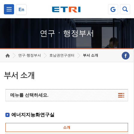
본문 바로가기
주요메뉴 바로가기
하단메뉴 바로가기
En
연구ㆍ행정부서
연구·행정부서
호남권연구센터
부서 소개
부서 소개
메뉴를 선택하세요.
에너지지능화연구실
소개