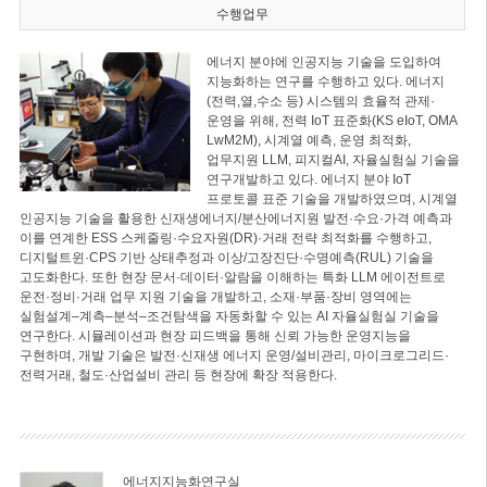
수행업무
에너지 분야에 인공지능 기술을 도입하여
지능화하는 연구를 수행하고 있다. 에너지
(전력,열,수소 등) 시스템의 효율적 관제·
운영을 위해, 전력 IoT 표준화(KS eIoT, OMA
LwM2M), 시계열 예측, 운영 최적화,
업무지원 LLM, 피지컬AI, 자율실험실 기술을
연구개발하고 있다. 에너지 분야 IoT
프로토콜 표준 기술을 개발하였으며, 시계열
인공지능 기술을 활용한 신재생에너지/분산에너지원 발전·수요·가격 예측과
이를 연계한 ESS 스케줄링·수요자원(DR)·거래 전략 최적화를 수행하고,
디지털트윈·CPS 기반 상태추정과 이상/고장진단·수명예측(RUL) 기술을
고도화한다. 또한 현장 문서·데이터·알람을 이해하는 특화 LLM 에이전트로
운전·정비·거래 업무 지원 기술을 개발하고, 소재·부품·장비 영역에는
실험설계–계측–분석–조건탐색을 자동화할 수 있는 AI 자율실험실 기술을
연구한다. 시뮬레이션과 현장 피드백을 통해 신뢰 가능한 운영지능을
구현하며, 개발 기술은 발전·신재생 에너지 운영/설비관리, 마이크로그리드·
전력거래, 철도·산업설비 관리 등 현장에 확장 적용한다.
에너지지능화연구실