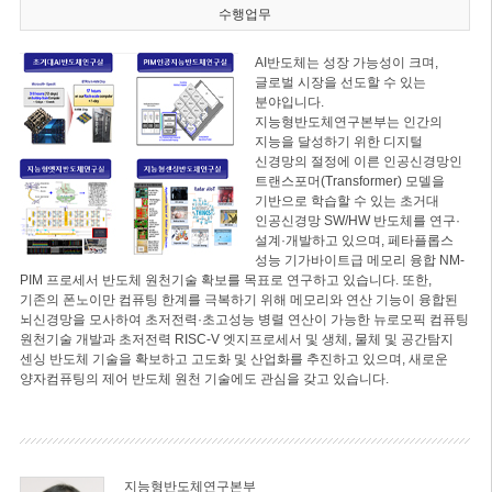
수행업무
AI반도체는 성장 가능성이 크며,
글로벌 시장을 선도할 수 있는
분야입니다.
지능형반도체연구본부는 인간의
지능을 달성하기 위한 디지털
신경망의 절정에 이른 인공신경망인
트랜스포머(Transformer) 모델을
기반으로 학습할 수 있는 초거대
인공신경망 SW/HW 반도체를 연구·
설계·개발하고 있으며, 페타플롭스
성능 기가바이트급 메모리 융합 NM-
PIM 프로세서 반도체 원천기술 확보를 목표로 연구하고 있습니다. 또한,
기존의 폰노이만 컴퓨팅 한계를 극복하기 위해 메모리와 연산 기능이 융합된
뇌신경망을 모사하여 초저전력·초고성능 병렬 연산이 가능한 뉴로모픽 컴퓨팅
원천기술 개발과 초저전력 RISC-V 엣지프로세서 및 생체, 물체 및 공간탐지
센싱 반도체 기술을 확보하고 고도화 및 산업화를 추진하고 있으며, 새로운
양자컴퓨팅의 제어 반도체 원천 기술에도 관심을 갖고 있습니다.
지능형반도체연구본부