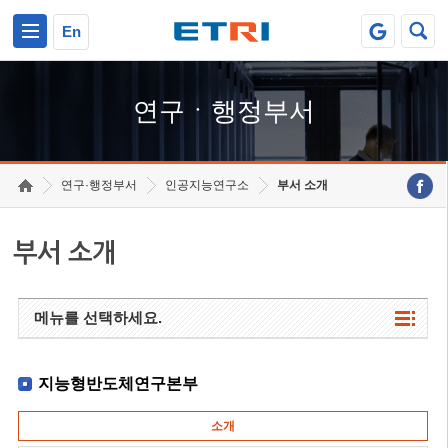
본문 바로가기
주요메뉴 바로가기
하단메뉴 바로가기
En
연구ㆍ행정부서
연구·행정부서
인공지능연구소
부서 소개
부서 소개
메뉴를 선택하세요.
지능형반도체연구본부
소개