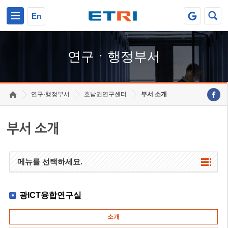
본문 바로가기
주요메뉴 바로가기
하단메뉴 바로가기
En
연구ㆍ행정부서
연구·행정부서
호남권연구센터
부서 소개
부서 소개
메뉴를 선택하세요.
광ICT융합연구실
소개