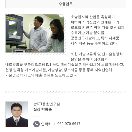
수행업무
호남권지역 산업을 육성하기
위하여 지역산업과 연계된 국가
로드맵 기반 전략형 기술 및 산업체
수요기반 기술 분야를
공동연구개발하고, 특허 시제품
제작 지원 등을 수행하고 있다.
또한 기술교류회 및 신기술설명회
운영을 통하여 상생협력
네트워크를 구축함으로써 ICT 융합 핵심기술을 지역산업체에 보급 확산하고,
현장 밀착형 애로기술지원, 기술상담, 정보제공 등을 통해 지역산업체
기술경쟁력 제고와 매출 증대를 도모하고 있다.
광ICT융합연구실
실장 박형준
062-970-6617
연락처