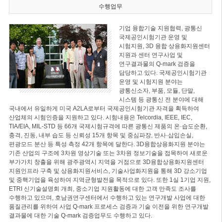
수행업무
기업 융합기술 지원협력, 광통신
국제공인시험기관 운영 및
시험지원, 3D 융합 상용화지원센터
지원과 센터 연구사업 및
연구결과물의 Q-mark 검증을
담당하고 있다. 국제공인시험기관
운영 및 시험지원 분야는
광통신소자, 부품, 모듈, 단말,
시스템 등 광통신 전 분야에 대해
국내에서 유일하게 미국 A2LA로부터 국제공인시험기관 자격을 획득하여
산업체의 시험인증을 지원하고 있다. 시험내용은 Telcordia, IEEE, IEC,
TIA/EIA, MIL-STD 등 66개 국제시험규격에 따른 광통신 제품의 온·습도순환,
충격, 진동, 내부 습도 등 신뢰성 15개 항목 및 중심파장, 반사·삽입손실,
편광모드 분산 등 특성 측정 42개 항목에 달한다. 3D융합상용화지원 분야는
기존 산업의 구조에 3차원 영상기술 또는 3차원 정보기술을 접목하여 새로운
부가가치 창출을 위해 광주광역시 지역을 거점으로 3D융합상용화지원센터
지원인프라 구축 및 상용화지원서비스, 기술사업화지원을 통해 3D 강소기업
및 중핵기업을 육성하여 지역균형발전을 목적으로 있다. 또한 1실 1기업 지원,
ETRI 신기술설명회 개최, 중소기업 지원활동에 대한 고객 만족도 조사를
수행하고 있으며, 호남권연구센터에서 수행하고 있는 연구개발 사업에 대한
품질관리를 위하여 사업 Q-mark 프로세스 검증과 기술 이전을 위한 연구개발
결과물에 대한 기술 Q-mark 검증업무도 수행하고 있다.