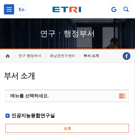
본문 바로가기
주요메뉴 바로가기
하단메뉴 바로가기
En
연구ㆍ행정부서
연구·행정부서
호남권연구센터
부서 소개
부서 소개
메뉴를 선택하세요.
인공지능융합연구실
소개