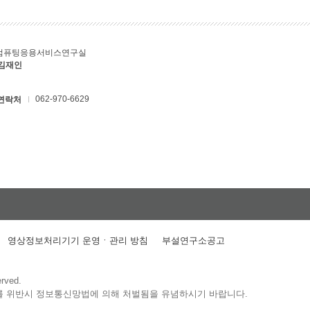
컴퓨팅응용서비스연구실
 김재인
062-970-6629
연락처
영상정보처리기기 운영ㆍ관리 방침
부설연구소공고
erved.
를 위반시 정보통신망법에 의해 처벌됨을 유념하시기 바랍니다.