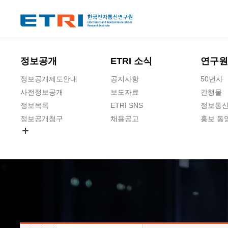
본문 바로가기
주요메뉴 바로가기
하단메뉴 바로가기
정보공개
ETRI 소식
연구원
정보공개제도안내
공지사항
50년사
사전정보공개
보도자료
간행물
정보목록
ETRI SNS
정보통신
정보공개청구
채용공고
홍보 동
경영공시
공공데이터개방
사업실명제