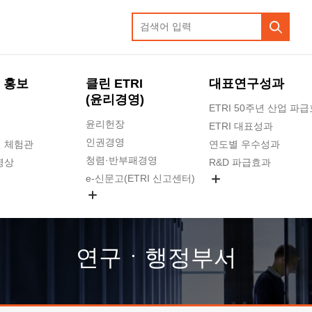
 홍보
클린 ETRI
대표연구성과
(윤리경영)
ETRI 50주년 산업 파
윤리헌장
ETRI 대표성과
인권경영
 체험관
연도별 우수성과
청렴·반부패경영
영상
R&D 파급효과
e-신문고(ETRI 신고센터)
지식공유플랫폼
공익신고
청렴포털 신고
고객의소리
연구ㆍ행정부서
수의계약 현황
부패징계 현황
감사결과공개