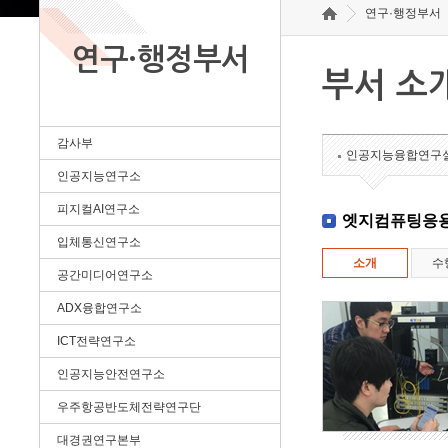
연구·행정부서
연구·행정부서
부서 소
감사부
인공지능융합연구
인공지능연구소
피지컬AI연구소
엣지컴퓨팅응
입체통신연구소
소개
수
공간미디어연구소
ADX융합연구소
ICT전략연구소
인공지능안전연구소
우주항공반도체전략연구단
대경권연구본부