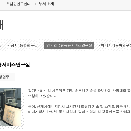
호남권연구센터
부서 소개
개
실
광ICT융합연구실
엣지컴퓨팅응용서비스연구실
에너지지능화연구
용서비스연구실
행업무
광기반 통신 및 네트워크 단말 솔루션 기술을 확보하여 산업체의 
수행하고 있습니다.
특히, 신재생에너지장치 실시간 네트워킹 기술 및 스마트 광분배망 
에너지장치 산업체, 통신사업자, 장비 산업체 및 광통신부품 산업체