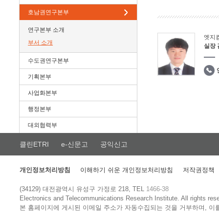
호남권연구본부
연구본부 소개
엣지
부서 소개
실장
수도권연구본부
기획본부
사업화본부
행정본부
대외협력부
클린ETRI
e-신문고
공익신고
개인정보처리방침
이해하기 쉬운 개인정보처리방침
저작권정책
(34129) 대전광역시 유성구 가정로 218, TEL
1466-38
Electronics and Telecommunications Research Institute.
All rights res
본 홈페이지에 게시된 이메일 주소가 자동수집되는 것을 거부하며, 이