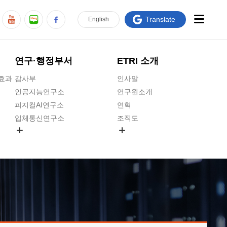
Translate
En
glish
연구·행정부서
ETRI 소개
급효과
감사부
인사말
인공지능연구소
연구원소개
피지컬AI연구소
연혁
입체통신연구소
조직도
공간미디어연구소
기타 공개정보
ADX융합연구소
원규 제·개정 예고
ICT전략연구소
연구원 고객헌장
인공지능안전연구소
ETRI CI
우주항공반도체전략연구단
주요업무연락처
대경권연구본부
찾아오시는길
호남권연구본부