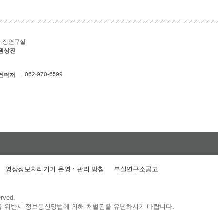
키징연구실
 권상진
062-970-6599
연락처
영상정보처리기기 운영ㆍ관리 방침
부설연구소공고
erved.
를 위반시 정보통신망법에 의해 처벌됨을 유념하시기 바랍니다.