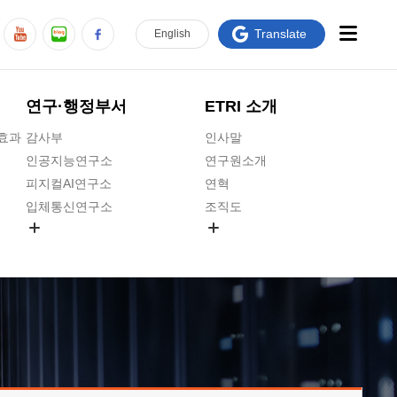
Translate
En
glish
연구·행정부서
ETRI 소개
급효과
감사부
인사말
인공지능연구소
연구원소개
피지컬AI연구소
연혁
입체통신연구소
조직도
공간미디어연구소
기타 공개정보
ADX융합연구소
원규 제·개정 예고
ICT전략연구소
연구원 고객헌장
인공지능안전연구소
ETRI CI
우주항공반도체전략연구단
주요업무연락처
대경권연구본부
찾아오시는길
호남권연구본부