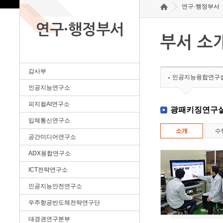
연구·행정부서
연구·행정부서
부서 소
감사부
인공지능융합연구
인공지능연구소
피지컬AI연구소
광패키징연구
입체통신연구소
소개
수
공간미디어연구소
ADX융합연구소
ICT전략연구소
인공지능안전연구소
우주항공반도체전략연구단
대경권연구본부