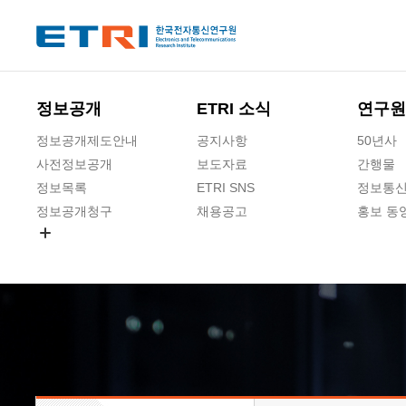
본문 바로가기
주요메뉴 바로가기
하단메뉴 바로가기
정보공개
ETRI 소식
연구원
정보공개제도안내
공지사항
50년사
사전정보공개
보도자료
간행물
정보목록
ETRI SNS
정보통신
정보공개청구
채용공고
홍보 동
경영공시
공공데이터개방
사업실명제