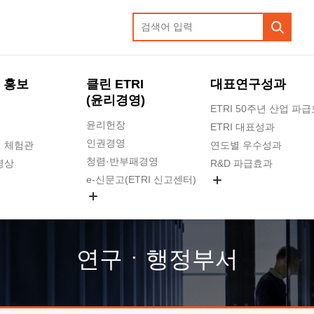
 홍보
클린 ETRI
대표연구성과
(윤리경영)
ETRI 50주년 산업 파
윤리헌장
ETRI 대표성과
인권경영
 체험관
연도별 우수성과
청렴·반부패경영
영상
R&D 파급효과
e-신문고(ETRI 신고센터)
지식공유플랫폼
공익신고
청렴포털 신고
고객의소리
연구ㆍ행정부서
수의계약 현황
부패징계 현황
감사결과공개