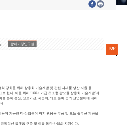
수도권연구본부
기획본부
사업화본부
행정본부
대외협력부
실
광패키징연구실
TOP
력 강화를 위해 상용화 기술개발 및 관련 시제품 생산 지원 등
 한다. 이를 위해 ‘100기가급 초소형 광모듈 상용화 기술개발’과
이를 통해 통신, 정보가전, 자동차, 의료 분야 등의 산업분야에 대해
다.
적용이 가능한 타 산업분야 까지 광응용 부품 및 모듈 솔루션 제공을
 공정혁신 플랫폼 구축 및 이를 통한 산업화 지원이다.