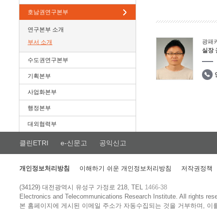
호남권연구본부
연구본부 소개
광패
부서 소개
실장
수도권연구본부
기획본부
사업화본부
행정본부
대외협력부
클린ETRI
e-신문고
공익신고
개인정보처리방침
이해하기 쉬운 개인정보처리방침
저작권정책
(34129) 대전광역시 유성구 가정로 218, TEL
1466-38
Electronics and Telecommunications Research Institute.
All rights res
본 홈페이지에 게시된 이메일 주소가 자동수집되는 것을 거부하며, 이