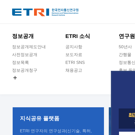
본문 바로가기
주요메뉴 바로가기
정보공개
ETRI 소식
연구원
정보공개제도안내
공지사항
50년사
사전정보공개
보도자료
간행물
정보목록
ETRI SNS
정보통신
정보공개청구
채용공고
홍보 동
경영공시
공공데이터개방
사업실명제
지식공유
플랫폼
ETRI 연구자의 연구성과(신기술, 특허,