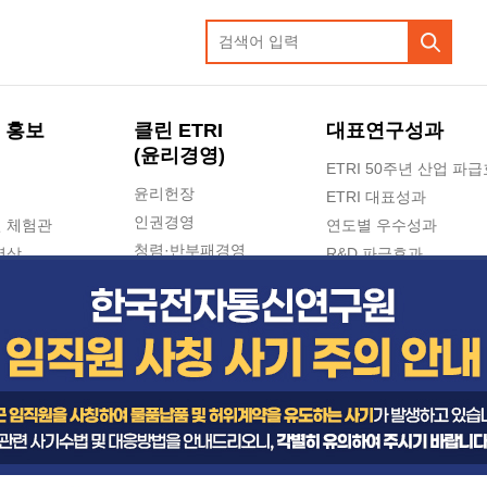
 홍보
클린 ETRI
대표연구성과
(윤리경영)
ETRI 50주년 산업 파
윤리헌장
ETRI 대표성과
인권경영
 체험관
연도별 우수성과
청렴·반부패경영
영상
R&D 파급효과
e-신문고(ETRI 신고센터)
지식공유플랫폼
공익신고
청렴포털 신고
고객의소리
수의계약 현황
부패징계 현황
감사결과공개