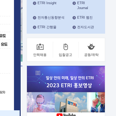
ETRI Insight
ETRI
수도권연구본부
Journal
기획본부
사업화본부
전자통신동향분석
ETRI 웹진
행정본부
ETRI 간행물
전자도서관
대외협력부
인력채용
입찰공고
공동/위탁
이전
업 지원
능 기술
체실험실