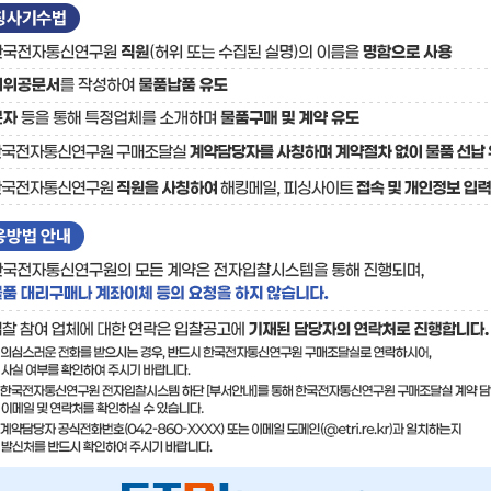
료
기술사업화플랫폼/기술
기술예고
중소기
보유특허
이전가
융합기술연구생산센터
반도