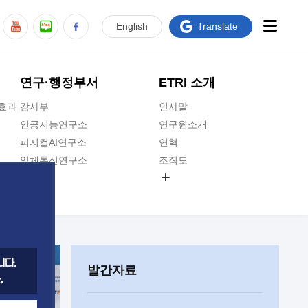
En
glish
Translate
연구·행정부서
ETRI 소개
급효과
감사부
인사말
인공지능연구소
연구원소개
피지컬AI연구소
연혁
입체통신연구소
조직도
공간미디어연구소
기타 공개정보
ADX융합연구소
원규 제·개정 예고
ICT전략연구소
연구원 고객헌장
인공지능안전연구소
ETRI CI
우주항공반도체전략연구단
주요업무연락처
발간자료
대경권연구본부
찾아오시는길
호남권연구본부