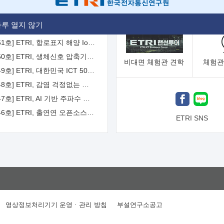
[2026-52호] ETRI, ITU-T 자율주행차 국제표준화 주도한다
루 열지 않기
[2026-51호] ETRI, 항로표지 해양 IoT 무선통신체계 개발 나선다
[2026-50호] ETRI, 생체신호 압축기술 국제표준 채택...의료 AI 시대 연다
비대면
체험관 견학
체험관
[2026-49호] ETRI, 대한민국 ICT 50년 역사를 담은 온라인 50년사 공개
[2026-48호] ETRI, 감염 걱정없는 공중 터치 인터페이스 시대 연다
[2026-47호] ETRI, AI 기반 주파수 예측기술 국제표준 이끌어
[2026-46호] ETRI, 출연연 오픈소스 협의체 '범출연연'으로 확대 운영
ETRI SNS
영상정보처리기기 운영ㆍ관리 방침
부설연구소공고