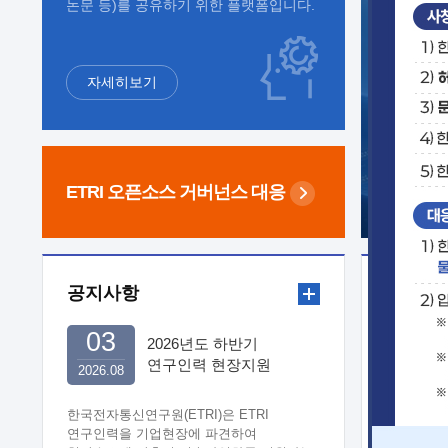
논문 등)를 공유하기 위한 플랫폼입니다.
자세히보기
ETRI 오픈소스
거버넌스 대응
공지사항
보도자
03
2026년도 하반기
연구인력 현장지원
2026.08
희망기업 신청/접수
한국전자통신연구원(ETRI)은 ETRI
연구인력을 기업현장에 파견하여