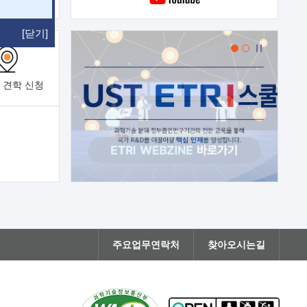
[닫기]
 견학
신청
주요업무연락처
찾아오시는길