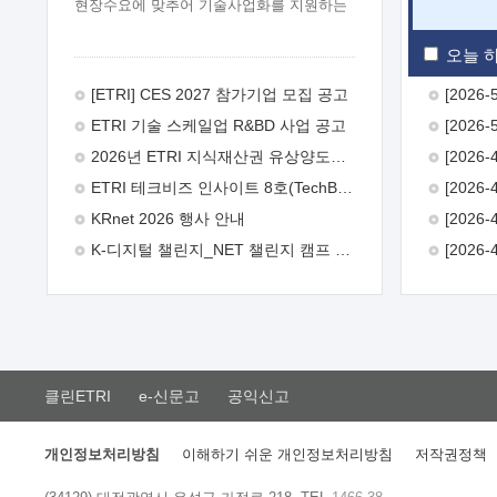
현장수요에 맞추어 기술사업화를 지원하는
『연구인력 현장지원』프로그램을
운영하고 있습니다.이에 연구인력의 지원을
오늘 하
희망하는 중소.중견기업에서는 신청하여
주시기 바랍니다.
2026년 8월
[ETRI] CES 2027 참가기업 모집 공고
한국전자통신연구원장
1. 추진개요

ETRI 기술 스케일업 R&BD 사업 공고
추진목적: ETRI 인력을 기업현장에 파견.
기술지원을 실시함으로써 ETRI 개발기술의
2026년 ETRI 지식재산권 유상양도계약 수요조사 공고
사업화를 지원하여 사업화성과를
ETRI 테크비즈 인사이트 8호(TechBiz Insight Vol.8) 발간
극대화하고, 지원기업을 강견기업으로
육성하고자 함.
 신청자격: ETRI
KRnet 2026 행사 안내
협력기업 및 일반 ICT 중소기업* 협력기업:
K-디지털 챌린지_NET 챌린지 캠프 시즌13 안내
ETRI 창업/연구소기업, 기술이전/출자기업
등 ETRI 개발기술을 사업화하고자 하는
기업
 파견기간: 1년 이상 [최대 3년까지
연속지원 가능]* 연속지원은 지원완료
시점에서 당해 지원실적과 차기 지원계획을
평가하여 결정
 기업부담: 연구인력
연봉기준 30 ~ 40%* (1년차) 연봉의 30%,
클린ETRI
e-신문고
공익신고
(2 ~ 3년차) 연봉의 40%
 추진일정(1)
희망기업 신청/접수(2)희망인력-희망기업
매칭(3)현장조사/ 선정(심의)(4)협약체결
개인정보처리방침
이해하기 쉬운 개인정보처리방침
저작권정책
(5)기업파견8월 3일 ~ 14일
8월 17일 ~
26일
9월초순
9월 중순
10월 이후*