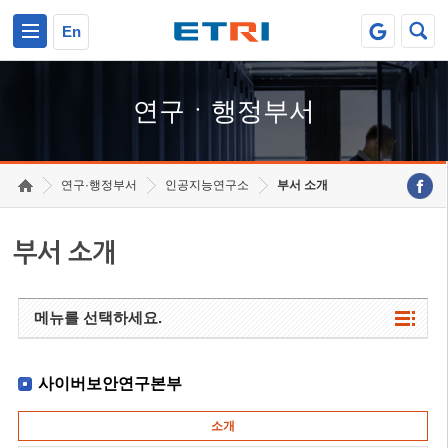
본문 바로가기
주요메뉴 바로가기
하단메뉴 바로가기
En
연구ㆍ행정부서
연구·행정부서
인공지능연구소
부서 소개
부서 소개
메뉴를 선택하세요.
사이버보안연구본부
소개