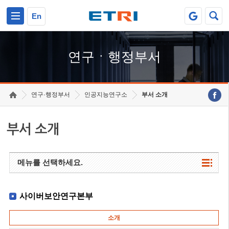
본문 바로가기
주요메뉴 바로가기
하단메뉴 바로가기
En
연구ㆍ행정부서
연구·행정부서
인공지능연구소
부서 소개
부서 소개
메뉴를 선택하세요.
사이버보안연구본부
소개