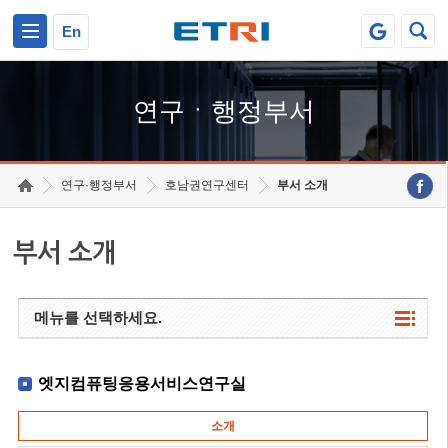
본문 바로가기
주요메뉴 바로가기
하단메뉴 바로가기
En
연구ㆍ행정부서
연구·행정부서
호남권연구센터
부서 소개
부서 소개
메뉴를 선택하세요.
엣지컴퓨팅응용서비스연구실
소개