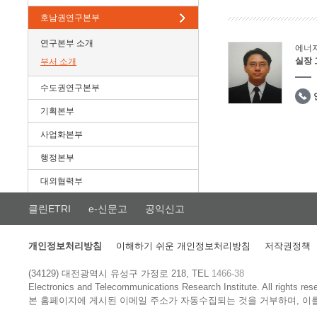
호남권연구본부
연구본부 소개
에너
실장
부서 소개
수도권연구본부
기획본부
사업화본부
행정본부
대외협력부
클린ETRI
e-신문고
공익신고
개인정보처리방침
이해하기 쉬운 개인정보처리방침
저작권정책
(34129) 대전광역시 유성구 가정로 218, TEL
1466-38
Electronics and Telecommunications Research Institute.
All rights res
본 홈페이지에 게시된 이메일 주소가 자동수집되는 것을 거부하며, 이