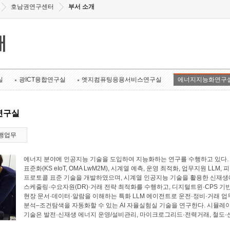
호남권연구센터
부서 소개
개
실
광ICT융합연구실
엣지컴퓨팅응용서비스연구실
에너지지능화연구
연구실
행업무
에너지 분야에 인공지능 기술을 도입하여 지능화하는 연구를 수행하고 있다. 에너
표준화(KS eIoT, OMA LwM2M), 시계열 예측, 운영 최적화, 업무지원 LL
프로토콜 표준 기술을 개발하였으며, 시계열 인공지능 기술을 활용한 신재생에
스케줄링·수요자원(DR)·거래 전략 최적화를 수행하고, 디지털트윈·CPS 기
현장 문서·데이터·알람을 이해하는 특화 LLM 에이전트로 운전·정비·거래 업
분석–조건탐색을 자동화할 수 있는 AI 자율실험실 기술을 연구한다. 시뮬레
기술은 발전·신재생 에너지 운영/설비관리, 마이크로그리드·전력거래, 철도·