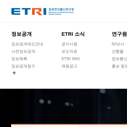
본문 바로가기
주요메뉴 바로가기
하단메뉴 바로가기
정보공개
ETRI 소식
연구원
정보공개제도안내
공지사항
50년사
사전정보공개
보도자료
간행물
정보목록
ETRI SNS
정보통신
정보공개청구
채용공고
홍보 동
경영공시
공공데이터개방
사업실명제