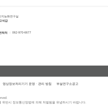
지지능화연구실
 고석갑
062-970-6677
연락처
영상정보처리기기 운영ㆍ관리 방침
부설연구소공고
erved.
를 위반시 정보통신망법에 의해 처벌됨을 유념하시기 바랍니다.