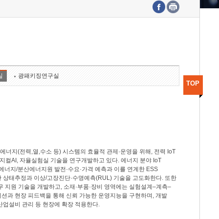
수도권연구본부
기획본부
사업화본부
행정본부
대외협력부
실
광패키징연구실
TOP
지(전력,열,수소 등) 시스템의 효율적 관제·운영을 위해, 전력 IoT
M, 피지컬AI, 자율실험실 기술을 연구개발하고 있다. 에너지 분야 IoT
너지/분산에너지원 발전·수요·가격 예측과 이를 연계한 ESS
반 상태추정과 이상/고장진단·수명예측(RUL) 기술을 고도화한다. 또한
무 지원 기술을 개발하고, 소재·부품·장비 영역에는 실험설계–계측–
이션과 현장 피드백을 통해 신뢰 가능한 운영지능을 구현하며, 개발
산업설비 관리 등 현장에 확장 적용한다.