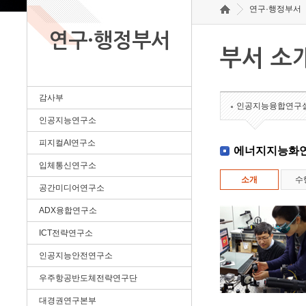
연구·행정부서
연구·행정부서
부서 소
감사부
인공지능융합연구
인공지능연구소
피지컬AI연구소
에너지지능화
입체통신연구소
소개
수
공간미디어연구소
ADX융합연구소
ICT전략연구소
인공지능안전연구소
우주항공반도체전략연구단
대경권연구본부