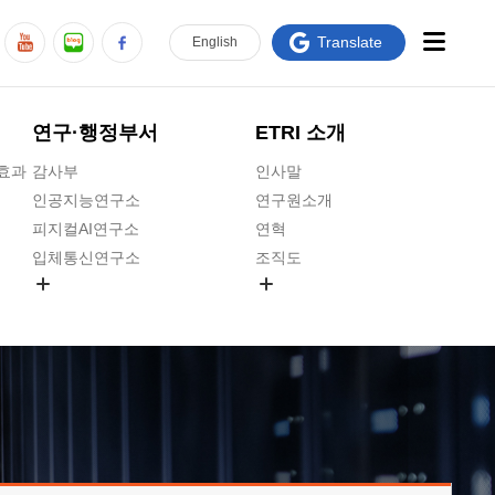
Translate
En
glish
연구·행정부서
ETRI 소개
급효과
감사부
인사말
인공지능연구소
연구원소개
피지컬AI연구소
연혁
입체통신연구소
조직도
공간미디어연구소
기타 공개정보
ADX융합연구소
원규 제·개정 예고
ICT전략연구소
연구원 고객헌장
인공지능안전연구소
ETRI CI
우주항공반도체전략연구단
주요업무연락처
대경권연구본부
찾아오시는길
호남권연구본부