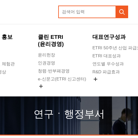
 홍보
클린 ETRI
대표연구성과
(윤리경영)
ETRI 50주년 산업 파
윤리헌장
ETRI 대표성과
인권경영
 체험관
연도별 우수성과
청렴·반부패경영
영상
R&D 파급효과
e-신문고(ETRI 신고센터)
지식공유플랫폼
공익신고
청렴포털 신고
고객의소리
연구ㆍ행정부서
수의계약 현황
부패징계 현황
감사결과공개