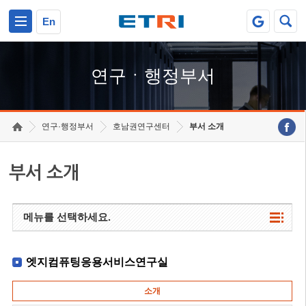
본문 바로가기
주요메뉴 바로가기
하단메뉴 바로가기
En
연구ㆍ행정부서
연구·행정부서
호남권연구센터
부서 소개
부서 소개
메뉴를 선택하세요.
엣지컴퓨팅응용서비스연구실
소개