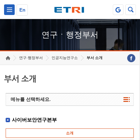
본문 바로가기
주요메뉴 바로가기
하단메뉴 바로가기
En
연구ㆍ행정부서
연구·행정부서
인공지능연구소
부서 소개
부서 소개
메뉴를 선택하세요.
사이버보안연구본부
소개