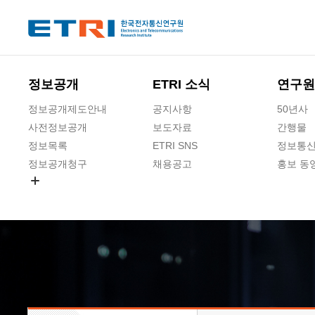
본문 바로가기
주요메뉴 바로가기
하단메뉴 바로가기
정보공개
ETRI 소식
연구원
정보공개제도안내
공지사항
50년사
사전정보공개
보도자료
간행물
정보목록
ETRI SNS
정보통신
정보공개청구
채용공고
홍보 동
경영공시
공공데이터개방
사업실명제