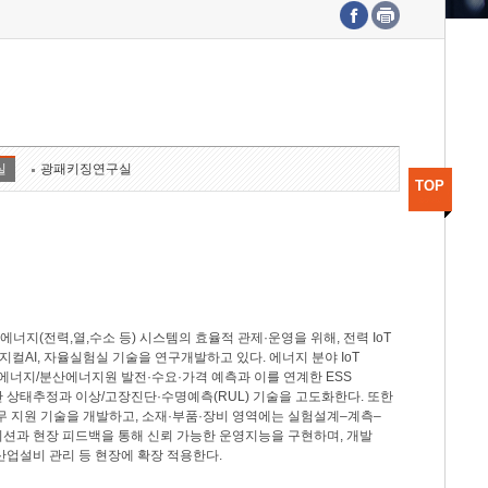
수도권연구본부
기획본부
사업화본부
행정본부
대외협력부
실
광패키징연구실
TOP
지(전력,열,수소 등) 시스템의 효율적 관제·운영을 위해, 전력 IoT
M, 피지컬AI, 자율실험실 기술을 연구개발하고 있다. 에너지 분야 IoT
너지/분산에너지원 발전·수요·가격 예측과 이를 연계한 ESS
반 상태추정과 이상/고장진단·수명예측(RUL) 기술을 고도화한다. 또한
무 지원 기술을 개발하고, 소재·부품·장비 영역에는 실험설계–계측–
이션과 현장 피드백을 통해 신뢰 가능한 운영지능을 구현하며, 개발
산업설비 관리 등 현장에 확장 적용한다.