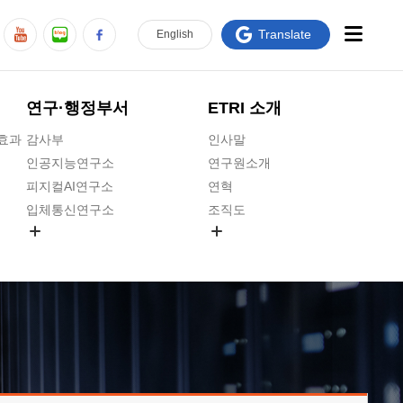
Translate
En
glish
연구·행정부서
ETRI 소개
급효과
감사부
인사말
인공지능연구소
연구원소개
피지컬AI연구소
연혁
입체통신연구소
조직도
공간미디어연구소
기타 공개정보
ADX융합연구소
원규 제·개정 예고
ICT전략연구소
연구원 고객헌장
인공지능안전연구소
ETRI CI
우주항공반도체전략연구단
주요업무연락처
대경권연구본부
찾아오시는길
호남권연구본부