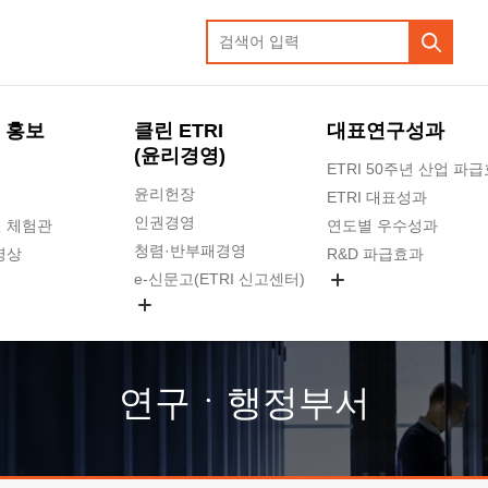
 홍보
클린 ETRI
대표연구성과
(윤리경영)
ETRI 50주년 산업 파
윤리헌장
ETRI 대표성과
인권경영
 체험관
연도별 우수성과
청렴·반부패경영
영상
R&D 파급효과
e-신문고(ETRI 신고센터)
지식공유플랫폼
공익신고
청렴포털 신고
고객의소리
연구ㆍ행정부서
수의계약 현황
부패징계 현황
감사결과공개