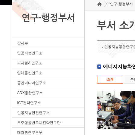
연구·행정부서
연구·행정부서
부서 소
감사부
인공지능융합연구
인공지능연구소
피지컬AI연구소
에너지지능화
입체통신연구소
소개
수
공간미디어연구소
ADX융합연구소
ICT전략연구소
인공지능안전연구소
우주항공반도체전략연구단
대경권연구본부