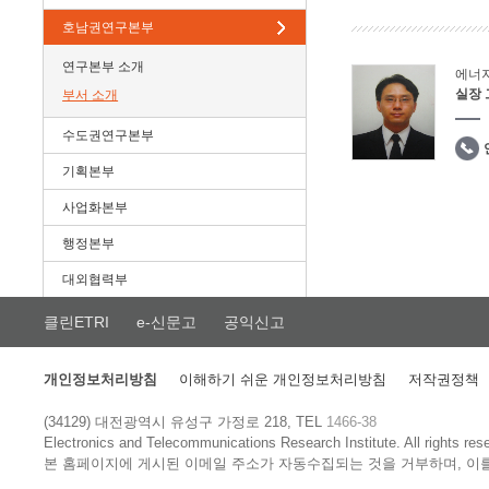
호남권연구본부
연구본부 소개
에너
실장
부서 소개
수도권연구본부
기획본부
사업화본부
행정본부
대외협력부
클린ETRI
e-신문고
공익신고
개인정보처리방침
이해하기 쉬운 개인정보처리방침
저작권정책
(34129) 대전광역시 유성구 가정로 218, TEL
1466-38
Electronics and Telecommunications Research Institute.
All rights res
본 홈페이지에 게시된 이메일 주소가 자동수집되는 것을 거부하며, 이