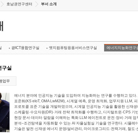
호남권연구센터
부서 소개
개
실
광ICT융합연구실
엣지컴퓨팅응용서비스연구실
에너지지능화연구
연구실
행업무
에너지 분야에 인공지능 기술을 도입하여 지능화하는 연구를 수행하고 있다. 에너
표준화(KS eIoT, OMA LwM2M), 시계열 예측, 운영 최적화, 업무지원 LL
프로토콜 표준 기술을 개발하였으며, 시계열 인공지능 기술을 활용한 신재생에
스케줄링·수요자원(DR)·거래 전략 최적화를 수행하고, 디지털트윈·CPS 기
현장 문서·데이터·알람을 이해하는 특화 LLM 에이전트로 운전·정비·거래 업
분석–조건탐색을 자동화할 수 있는 AI 자율실험실 기술을 연구한다. 시뮬레
기술은 발전·신재생 에너지 운영/설비관리, 마이크로그리드·전력거래, 철도·