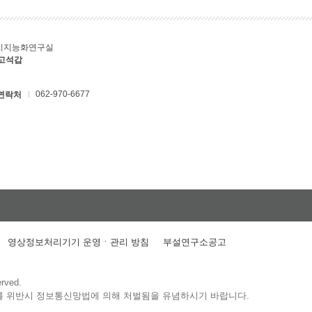
지지능화연구실
 고석갑
062-970-6677
연락처
영상정보처리기기 운영ㆍ관리 방침
부설연구소공고
erved.
를 위반시 정보통신망법에 의해 처벌됨을 유념하시기 바랍니다.