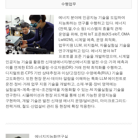
수행업무
에너지 분야에 인공지능 기술을 도입하여
지능화하는 연구를 수행하고 있다. 에너지
(전력,열,수소 등) 시스템의 효율적 관제·
운영을 위해, 전력 IoT 표준화(KS eIoT, OMA
LwM2M), 시계열 예측, 운영 최적화,
업무지원 LLM, 피지컬AI, 자율실험실 기술을
연구개발하고 있다. 에너지 분야 IoT
프로토콜 표준 기술을 개발하였으며, 시계열
인공지능 기술을 활용한 신재생에너지/분산에너지원 발전·수요·가격 예측과
이를 연계한 ESS 스케줄링·수요자원(DR)·거래 전략 최적화를 수행하고,
디지털트윈·CPS 기반 상태추정과 이상/고장진단·수명예측(RUL) 기술을
고도화한다. 또한 현장 문서·데이터·알람을 이해하는 특화 LLM 에이전트로
운전·정비·거래 업무 지원 기술을 개발하고, 소재·부품·장비 영역에는
실험설계–계측–분석–조건탐색을 자동화할 수 있는 AI 자율실험실 기술을
연구한다. 시뮬레이션과 현장 피드백을 통해 신뢰 가능한 운영지능을
구현하며, 개발 기술은 발전·신재생 에너지 운영/설비관리, 마이크로그리드·
전력거래, 철도·산업설비 관리 등 현장에 확장 적용한다.
에너지지능화연구실