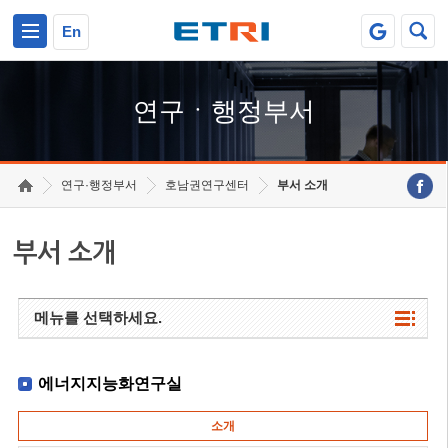
본문 바로가기
주요메뉴 바로가기
하단메뉴 바로가기
En
연구ㆍ행정부서
연구·행정부서
호남권연구센터
부서 소개
부서 소개
메뉴를 선택하세요.
에너지지능화연구실
소개