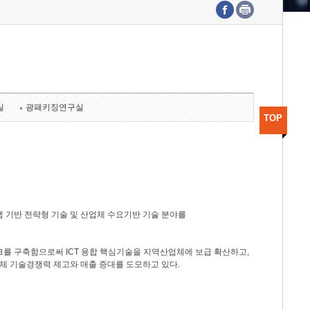
수도권연구본부
기획본부
사업화본부
행정본부
대외협력부
실
광패키징연구실
TOP
 기반 전략형 기술 및 산업체 수요기반 기술 분야를
를 구축함으로써 ICT 융합 핵심기술을 지역산업체에 보급 확산하고,
체 기술경쟁력 제고와 매출 증대를 도모하고 있다.