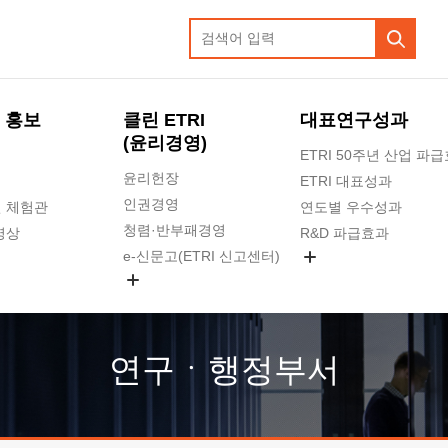
 홍보
클린 ETRI
대표연구성과
(윤리경영)
ETRI 50주년 산업 파
윤리헌장
ETRI 대표성과
인권경영
 체험관
연도별 우수성과
청렴·반부패경영
영상
R&D 파급효과
e-신문고(ETRI 신고센터)
지식공유플랫폼
공익신고
청렴포털 신고
고객의소리
연구ㆍ행정부서
수의계약 현황
부패징계 현황
감사결과공개