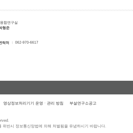
T융합연구실
 박형준
062-970-6617
연락처
영상정보처리기기 운영ㆍ관리 방침
부설연구소공고
erved.
를 위반시 정보통신망법에 의해 처벌됨을 유념하시기 바랍니다.