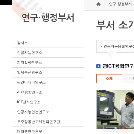
연구·행정부서
연구·행정부서
부서 소
감사부
인공지능융합연구
인공지능연구소
피지컬AI연구소
광ICT융합연
입체통신연구소
소개
수
공간미디어연구소
ADX융합연구소
ICT전략연구소
인공지능안전연구소
우주항공반도체전략연구단
대경권연구본부