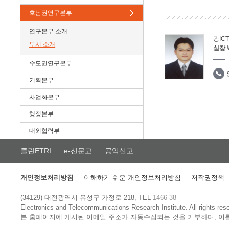
호남권연구본부
연구본부 소개
광IC
부서 소개
실장
수도권연구본부
기획본부
사업화본부
행정본부
대외협력부
클린ETRI
e-신문고
공익신고
개인정보처리방침
이해하기 쉬운 개인정보처리방침
저작권정책
(34129) 대전광역시 유성구 가정로 218, TEL
1466-38
Electronics and Telecommunications Research Institute.
All rights res
본 홈페이지에 게시된 이메일 주소가 자동수집되는 것을 거부하며, 이