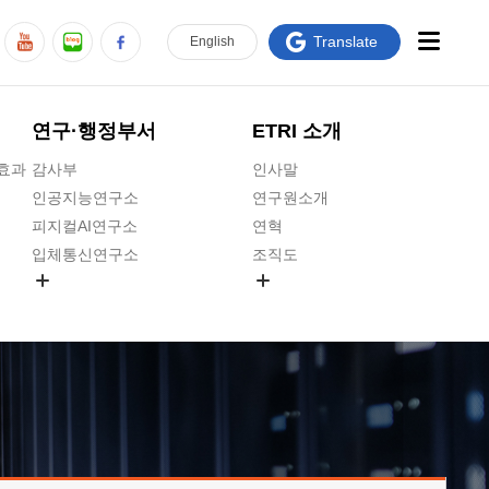
Translate
En
glish
연구·행정부서
ETRI 소개
급효과
감사부
인사말
인공지능연구소
연구원소개
피지컬AI연구소
연혁
입체통신연구소
조직도
공간미디어연구소
기타 공개정보
ADX융합연구소
원규 제·개정 예고
ICT전략연구소
연구원 고객헌장
인공지능안전연구소
ETRI CI
우주항공반도체전략연구단
주요업무연락처
대경권연구본부
찾아오시는길
호남권연구본부