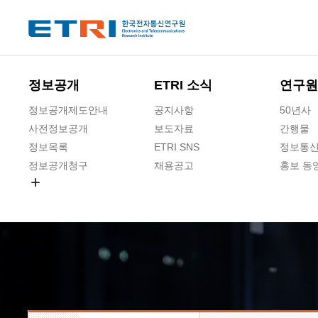
본문 바로가기
주요메뉴 바로가기
하단메뉴 바로가기
정보공개
ETRI 소식
연구원
정보공개제도안내
공지사항
50년사
사전정보공개
보도자료
간행물
정보목록
ETRI SNS
정보통신
정보공개청구
채용공고
홍보 동
경영공시
공공데이터개방
사업실명제