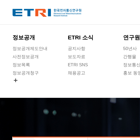
본문 바로가기
주요메뉴 바로가기
하단메뉴 바로가기
정보공개
ETRI 소식
연구원
정보공개제도안내
공지사항
50년사
사전정보공개
보도자료
간행물
정보목록
ETRI SNS
정보통신
정보공개청구
채용공고
홍보 동
경영공시
공공데이터개방
사업실명제