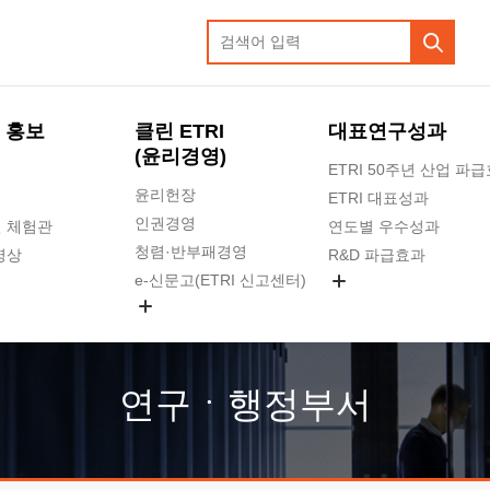
 홍보
클린 ETRI
대표연구성과
(윤리경영)
ETRI 50주년 산업 파
윤리헌장
ETRI 대표성과
인권경영
 체험관
연도별 우수성과
청렴·반부패경영
영상
R&D 파급효과
e-신문고(ETRI 신고센터)
지식공유플랫폼
공익신고
청렴포털 신고
고객의소리
연구ㆍ행정부서
수의계약 현황
부패징계 현황
감사결과공개