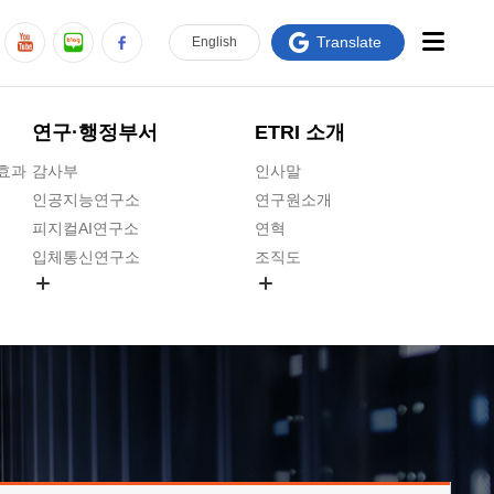
Translate
En
glish
연구·행정부서
ETRI 소개
급효과
감사부
인사말
인공지능연구소
연구원소개
피지컬AI연구소
연혁
입체통신연구소
조직도
공간미디어연구소
기타 공개정보
ADX융합연구소
원규 제·개정 예고
ICT전략연구소
연구원 고객헌장
인공지능안전연구소
ETRI CI
우주항공반도체전략연구단
주요업무연락처
대경권연구본부
찾아오시는길
호남권연구본부