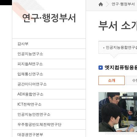
연구·행정부서
연구·행정부서
부서 소
감사부
인공지능융합연구
인공지능연구소
피지컬AI연구소
엣지컴퓨팅응
입체통신연구소
소개
수
공간미디어연구소
ADX융합연구소
ICT전략연구소
인공지능안전연구소
우주항공반도체전략연구단
대경권연구본부