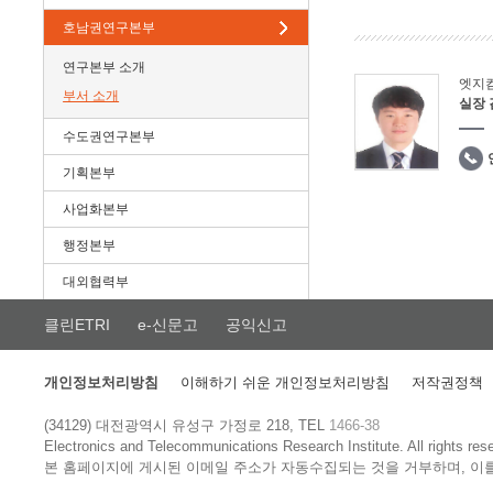
호남권연구본부
연구본부 소개
엣지
부서 소개
실장
수도권연구본부
기획본부
사업화본부
행정본부
대외협력부
클린ETRI
e-신문고
공익신고
개인정보처리방침
이해하기 쉬운 개인정보처리방침
저작권정책
(34129) 대전광역시 유성구 가정로 218, TEL
1466-38
Electronics and Telecommunications Research Institute.
All rights res
본 홈페이지에 게시된 이메일 주소가 자동수집되는 것을 거부하며, 이