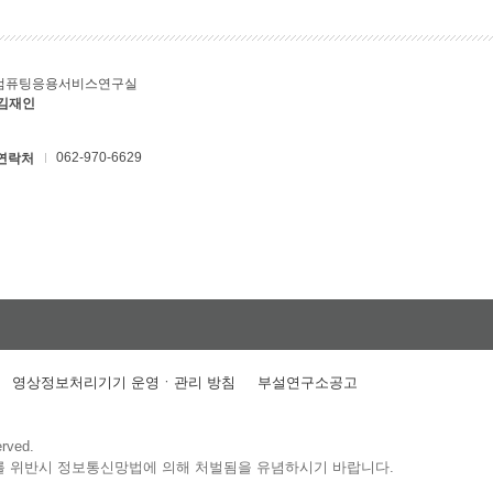
컴퓨팅응용서비스연구실
 김재인
062-970-6629
연락처
영상정보처리기기 운영ㆍ관리 방침
부설연구소공고
erved.
를 위반시 정보통신망법에 의해 처벌됨을 유념하시기 바랍니다.