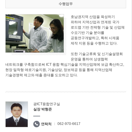
수행업무
호남권지역 산업을 육성하기
위하여 지역산업과 연계된 국가
로드맵 기반 전략형 기술 및 산업체
수요기반 기술 분야를
공동연구개발하고, 특허 시제품
제작 지원 등을 수행하고 있다.
또한 기술교류회 및 신기술설명회
운영을 통하여 상생협력
네트워크를 구축함으로써 ICT 융합 핵심기술을 지역산업체에 보급 확산하고,
현장 밀착형 애로기술지원, 기술상담, 정보제공 등을 통해 지역산업체
기술경쟁력 제고와 매출 증대를 도모하고 있다.
광ICT융합연구실
실장 박형준
062-970-6617
연락처