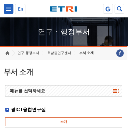
본문 바로가기
주요메뉴 바로가기
하단메뉴 바로가기
En
연구ㆍ행정부서
연구·행정부서
호남권연구센터
부서 소개
부서 소개
메뉴를 선택하세요.
광ICT융합연구실
소개