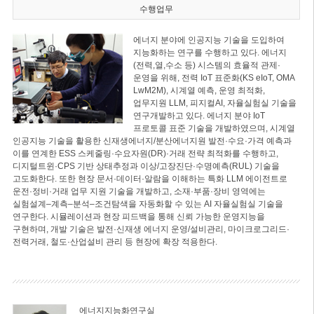
수행업무
에너지 분야에 인공지능 기술을 도입하여
지능화하는 연구를 수행하고 있다. 에너지
(전력,열,수소 등) 시스템의 효율적 관제·
운영을 위해, 전력 IoT 표준화(KS eIoT, OMA
LwM2M), 시계열 예측, 운영 최적화,
업무지원 LLM, 피지컬AI, 자율실험실 기술을
연구개발하고 있다. 에너지 분야 IoT
프로토콜 표준 기술을 개발하였으며, 시계열
인공지능 기술을 활용한 신재생에너지/분산에너지원 발전·수요·가격 예측과
이를 연계한 ESS 스케줄링·수요자원(DR)·거래 전략 최적화를 수행하고,
디지털트윈·CPS 기반 상태추정과 이상/고장진단·수명예측(RUL) 기술을
고도화한다. 또한 현장 문서·데이터·알람을 이해하는 특화 LLM 에이전트로
운전·정비·거래 업무 지원 기술을 개발하고, 소재·부품·장비 영역에는
실험설계–계측–분석–조건탐색을 자동화할 수 있는 AI 자율실험실 기술을
연구한다. 시뮬레이션과 현장 피드백을 통해 신뢰 가능한 운영지능을
구현하며, 개발 기술은 발전·신재생 에너지 운영/설비관리, 마이크로그리드·
전력거래, 철도·산업설비 관리 등 현장에 확장 적용한다.
에너지지능화연구실