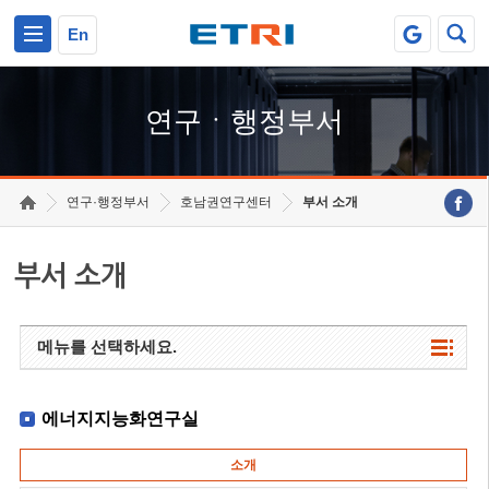
본문 바로가기
주요메뉴 바로가기
하단메뉴 바로가기
En
연구ㆍ행정부서
연구·행정부서
호남권연구센터
부서 소개
부서 소개
메뉴를 선택하세요.
에너지지능화연구실
소개