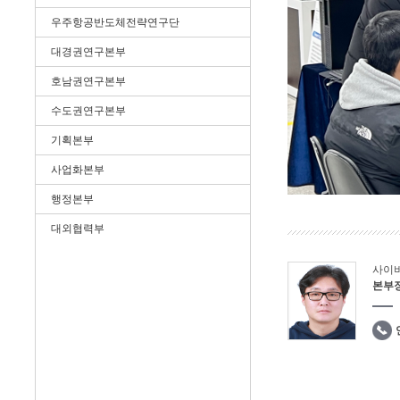
우주항공반도체전략연구단
대경권연구본부
호남권연구본부
수도권연구본부
기획본부
사업화본부
행정본부
대외협력부
사이
본부