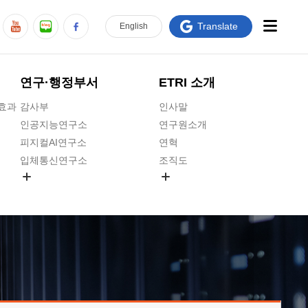
Translate
En
glish
연구·행정부서
ETRI 소개
급효과
감사부
인사말
인공지능연구소
연구원소개
피지컬AI연구소
연혁
입체통신연구소
조직도
공간미디어연구소
기타 공개정보
ADX융합연구소
원규 제·개정 예고
ICT전략연구소
연구원 고객헌장
인공지능안전연구소
ETRI CI
우주항공반도체전략연구단
주요업무연락처
대경권연구본부
찾아오시는길
호남권연구본부