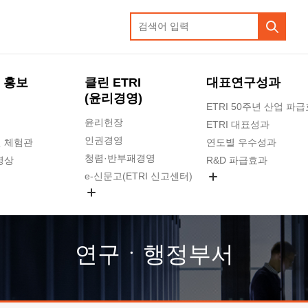
 홍보
클린 ETRI
대표연구성과
(윤리경영)
ETRI 50주년 산업 파
윤리헌장
ETRI 대표성과
인권경영
 체험관
연도별 우수성과
청렴·반부패경영
영상
R&D 파급효과
e-신문고(ETRI 신고센터)
지식공유플랫폼
공익신고
청렴포털 신고
고객의소리
연구ㆍ행정부서
수의계약 현황
부패징계 현황
감사결과공개