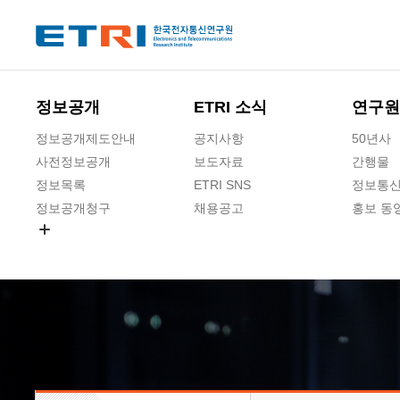
본문 바로가기
주요메뉴 바로가기
하단메뉴 바로가기
정보공개
ETRI 소식
연구원
정보공개제도안내
공지사항
50년사
사전정보공개
보도자료
간행물
정보목록
ETRI SNS
정보통신
정보공개청구
채용공고
홍보 동
경영공시
공공데이터개방
사업실명제