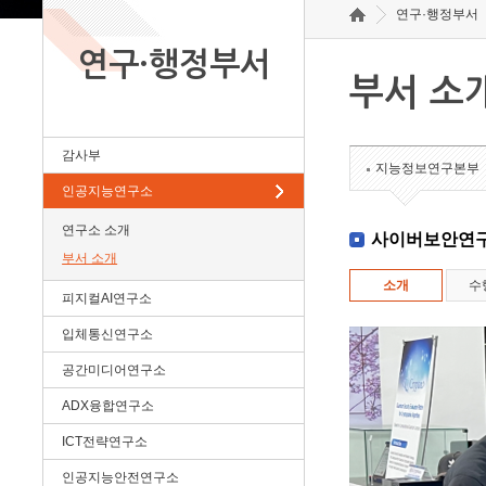
연구·행정부서
연구·행정부서
부서 소
감사부
지능정보연구본부
인공지능연구소
연구소 소개
사이버보안연
부서 소개
소개
수
피지컬AI연구소
입체통신연구소
공간미디어연구소
ADX융합연구소
ICT전략연구소
인공지능안전연구소