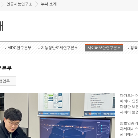
인공지능연구소
부서 소개
개
AIDC연구본부
지능형반도체연구본부
사이버보안연구본부
정책
구본부
행업무
다가오는 메
아바타 인증
다양한 보안
사이버 보
암호인증기
차세대시스
센터에서, 