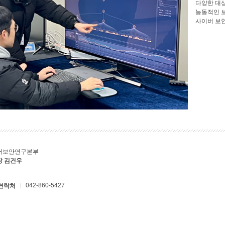
다양한 대
능동적인 
사이버 보
버보안연구본부
장 김건우
042-860-5427
연락처