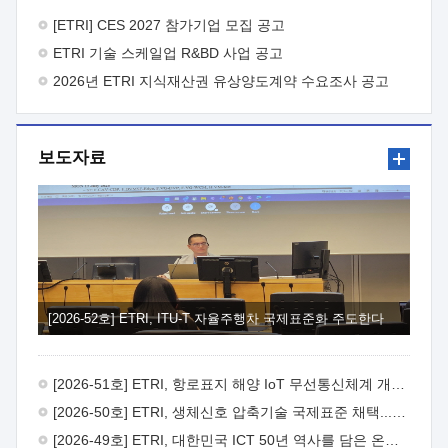
바랍니다.
2026년 8월 한국전자통신연구원장
1. 추진개요

추진목적: ETRI 인력을 기업현장에 파견. 기술지원을
[ETRI] CES 2027 참가기업 모집 공고
실시함으로써 ETRI 개발기술의 사업화를 지원하여
ETRI 기술 스케일업 R&BD 사업 공고
사업화성과를 극대화하고, 지원기업을 강견기업으로 육성하고자
함.
2026년 ETRI 지식재산권 유상양도계약 수요조사 공고
 신청자격: ETRI 협력기업 및 일반 ICT 중소기업*
협력기업: ETRI 창업/연구소기업, 기술이전/출자기업 등 ETRI
개발기술을 사업화하고자 하는 기업
 파견기간: 1년 이상
[최대 3년까지 연속지원 가능]* 연속지원은 지원완료 시점에서
보도자료
당해 지원실적과 차기 지원계획을 평가하여 결정
 기업부담:
연구인력 연봉기준 30 ~ 40%* (1년차) 연봉의 30%, (2 ~ 3년차)
연봉의 40%
 추진일정(1)희망기업 신청/접수(2)희망인력-
희망기업 매칭(3)현장조사/ 선정(심의)(4)협약체결(5)
기업파견8월 3일 ~ 14일
8월 17일 ~ 26일
9월초순
9월 중순
10월 이후* 상기일정은 희망인력-희망기업간 매칭 원활시를
가정한 것으로 상황에 따라 상당기간 일정이 지연될 수 있음. **
(1)희망인력-희망기업간 적합성이 낮다고 판단되거나, (2)
희망인력이 파견의사를 철회할 경우 후속 절차가 진행되지 않을
[2026-52호] ETRI, ITU-T 자율주행차 국제표준화 주도한다
수 있음.2. 현장지원 희망인력 및 상세이력
 희망인력
목록기술분야연구인력번호지원가능 기술반도체/
전자소자A반도체 소자(trasistor/diode) 제작 공정 전자소자 제작
[2026-51호] ETRI, 항로표지 해양 IoT 무선통신체계 개발 나선다
공정(FET / SBD 등 )유기물 반도체 소재 및 소자 설계, 합성 및
제작바이오센서 설계/제작토양/수질/가스 센서 설계/
[2026-50호] ETRI, 생체신호 압축기술 국제표준 채택...의료 AI 시대 연다
제작광소자응용B광 센서 및 응용 시스템시스템 제어 및 데이터
[2026-49호] ETRI, 대한민국 ICT 50년 역사를 담은 온라인 50년사 공개
처리FPGA 제어, VHDL 프로그램 개발Labview, Python, C