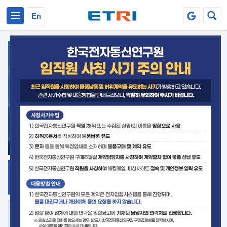
본문 바로가기
주요메뉴 바로가기
En
지식공유
ETRI 오픈소스
플랫폼
거버넌스 대응
발간자료