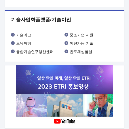
프로그램 개발
 상세이력ㅇ(붙 임1) 대상인력 A 상세이력ㅇ(붙
임2) 대상인력 B 상세이력
3. 신청방법 및 향후일정 등

신청방법: 이메일 (verdi@etri.re.kr)* <별첨양식>을 작성하여
기술사업화플랫폼/기술이전
제출
 문 의 처: ETRI사업화본부 기업성장지원부
기업성장지원전략실ㅇ오경석 책임 연구원 (T. 042-860-5076,
verdi@etri.re.kr)
 제출양식
ㅇ(별첨양식) ETRI연구인력
기술예고
중소기업 지원
현장지원 신청서 (기업)
보유특허
이전가능 기술
융합기술연구생산센터
반도체실험실