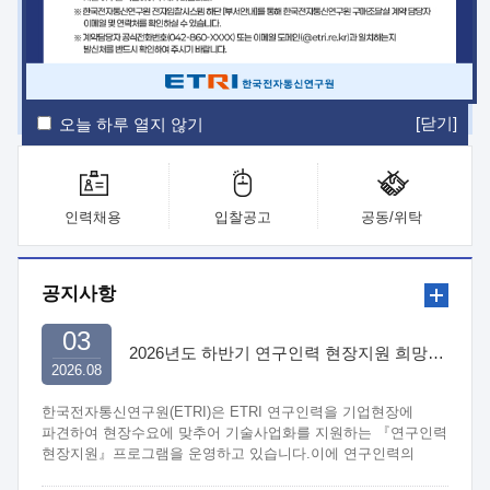
ETRI Insight
ETRI Journal
전자통신동향분석
ETRI 웹진
ETRI 간행물
전자도서관
[닫기]
오늘 하루 열지 않기
인력채용
입찰공고
공동/위탁
공지사항
03
2026년도 하반기 연구인력 현장지원 희망기업 신청/접수
2026.08
한국전자통신연구원(ETRI)은 ETRI 연구인력을 기업현장에
파견하여 현장수요에 맞추어 기술사업화를 지원하는 『연구인력
현장지원』프로그램을 운영하고 있습니다.이에 연구인력의
지원을 희망하는 중소.중견기업에서는 신청하여 주시기