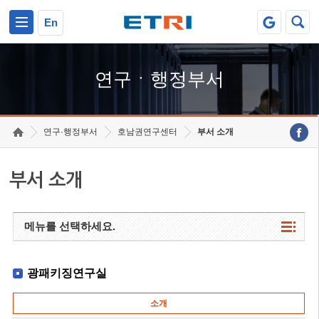
본문 바로가기
주요메뉴 바로가기
하단메뉴 바로가기
En
연구ㆍ행정부서
연구·행정부서
호남권연구센터
부서 소개
부서 소개
메뉴를 선택하세요.
광패키징연구실
소개