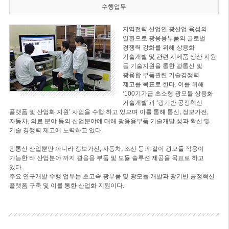
수행업무
지역전략 산업인 광산업 육성의
일환으로 광응용부품의 글로벌
경쟁력 강화를 위해 상용화
기술개발 및 관련 시제품 생산 지원
등 기술지원을 통한 광통신 및
광융합 부품관련 기술경쟁력
제고를 목표로 한다. 이를 위해
‘100기가급 초소형 광모듈 상용화
기술개발’과 ‘광기반 공정혁신
플랫폼 및 산업화 지원’ 사업을 수행 하고 있으며 이를 통해 통신, 정보가전,
자동차, 의료 분야 등의 산업분야에 대해 광응용부품 기술개발 성과 확산 및
기술 경쟁력 제고에 노력하고 있다.
광통신 산업뿐만 아니라 정보가전, 자동차, 조선 등과 같이 광모듈 적용이
가능한 타 산업분야 까지 광응용 부품 및 모듈 솔루션 제공을 목표로 하고
있다.
주요 연구개발 수행 업무는 초고속 광부품 및 광모듈 개발과 광기반 공정혁신
플랫폼 구축 및 이를 통한 산업화 지원이다.