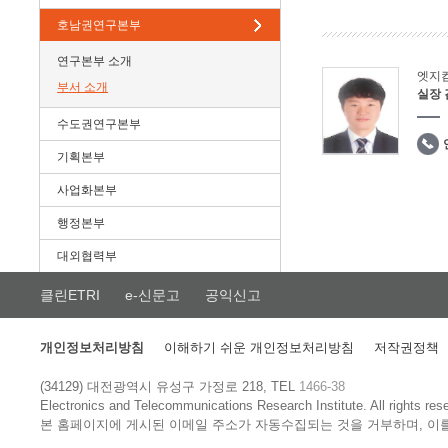
호남권연구본부
연구본부 소개
엣지
부서 소개
실장
수도권연구본부
기획본부
사업화본부
행정본부
대외협력부
클린ETRI
e-신문고
공익신고
개인정보처리방침
이해하기 쉬운 개인정보처리방침
저작권정책
(34129) 대전광역시 유성구 가정로 218, TEL
1466-38
Electronics and Telecommunications Research Institute.
All rights res
본 홈페이지에 게시된 이메일 주소가 자동수집되는 것을 거부하며, 이