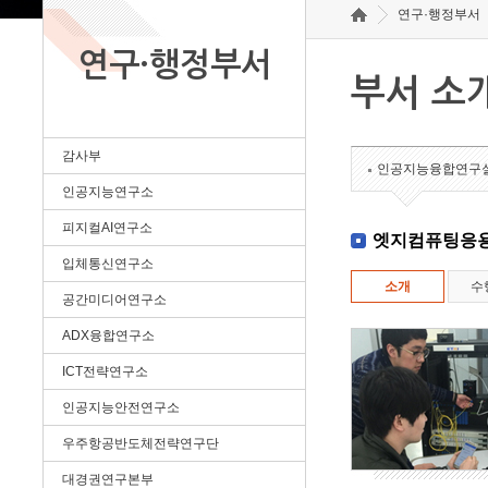
연구·행정부서
연구·행정부서
부서 소
감사부
인공지능융합연구
인공지능연구소
피지컬AI연구소
엣지컴퓨팅응
입체통신연구소
소개
수
공간미디어연구소
ADX융합연구소
ICT전략연구소
인공지능안전연구소
우주항공반도체전략연구단
대경권연구본부