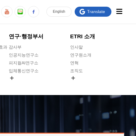
Translate
En
glish
연구·행정부서
ETRI 소개
급효과
감사부
인사말
인공지능연구소
연구원소개
피지컬AI연구소
연혁
입체통신연구소
조직도
공간미디어연구소
기타 공개정보
ADX융합연구소
원규 제·개정 예고
ICT전략연구소
연구원 고객헌장
인공지능안전연구소
ETRI CI
우주항공반도체전략연구단
주요업무연락처
대경권연구본부
찾아오시는길
호남권연구본부