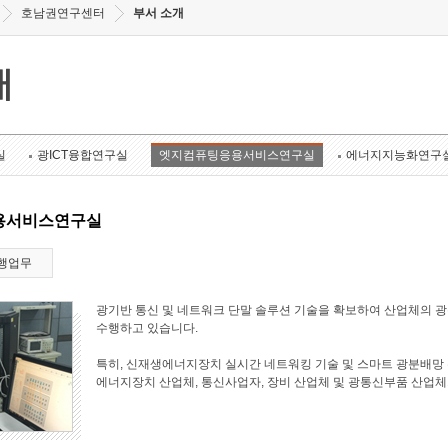
호남권연구센터
부서 소개
개
실
광ICT융합연구실
엣지컴퓨팅응용서비스연구실
에너지지능화연구
용서비스연구실
행업무
광기반 통신 및 네트워크 단말 솔루션 기술을 확보하여 산업체의 
수행하고 있습니다.
특히, 신재생에너지장치 실시간 네트워킹 기술 및 스마트 광분배망 
에너지장치 산업체, 통신사업자, 장비 산업체 및 광통신부품 산업체