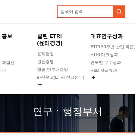
 홍보
클린 ETRI
대표연구성과
(윤리경영)
ETRI 50주년 산업 파
윤리헌장
ETRI 대표성과
인권경영
 체험관
연도별 우수성과
청렴·반부패경영
영상
R&D 파급효과
e-신문고(ETRI 신고센터)
지식공유플랫폼
공익신고
청렴포털 신고
고객의소리
연구ㆍ행정부서
수의계약 현황
부패징계 현황
감사결과공개