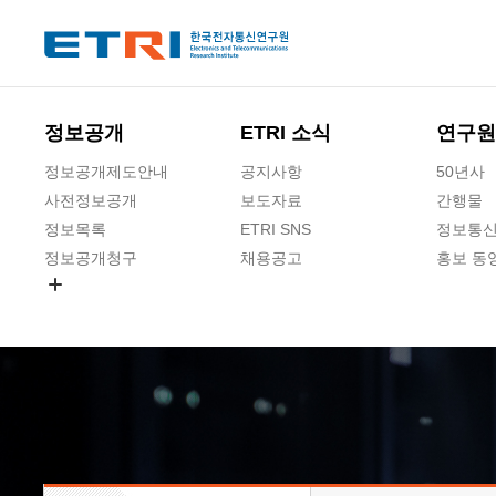
본문 바로가기
주요메뉴 바로가기
하단메뉴 바로가기
정보공개
ETRI 소식
연구원
정보공개제도안내
공지사항
50년사
사전정보공개
보도자료
간행물
정보목록
ETRI SNS
정보통신
정보공개청구
채용공고
홍보 동
경영공시
공공데이터개방
사업실명제