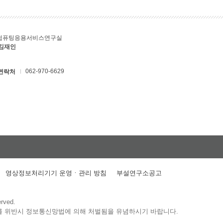
컴퓨팅응용서비스연구실
 김재인
062-970-6629
연락처
영상정보처리기기 운영ㆍ관리 방침
부설연구소공고
erved.
를 위반시 정보통신망법에 의해 처벌됨을 유념하시기 바랍니다.