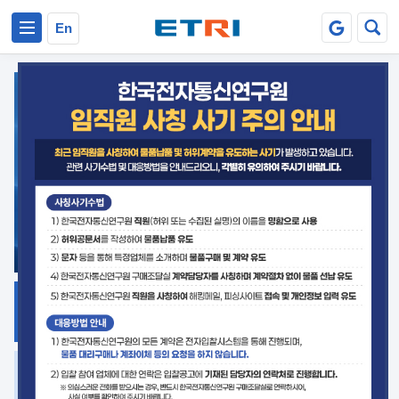
본문 바로가기
주요메뉴 바로가기
En
지식공유
ETRI 오픈소스
플랫폼
거버넌스 대응
발간자료