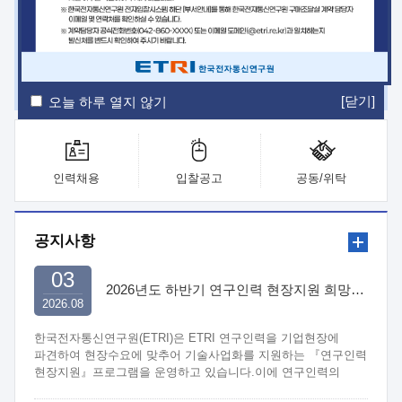
ETRI Insight
ETRI Journal
전자통신동향분석
ETRI 웹진
ETRI 간행물
전자도서관
[닫기]
오늘 하루 열지 않기
인력채용
입찰공고
공동/위탁
공지사항
03
2026년도 하반기 연구인력 현장지원 희망기업 신청/접수
2026.08
한국전자통신연구원(ETRI)은 ETRI 연구인력을 기업현장에
파견하여 현장수요에 맞추어 기술사업화를 지원하는 『연구인력
현장지원』프로그램을 운영하고 있습니다.이에 연구인력의
지원을 희망하는 중소.중견기업에서는 신청하여 주시기