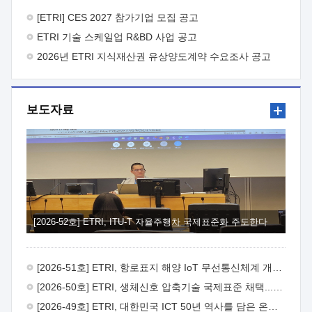
바랍니다.
2026년 8월 한국전자통신연구원장
1. 추진개요

추진목적: ETRI 인력을 기업현장에 파견. 기술지원을
[ETRI] CES 2027 참가기업 모집 공고
실시함으로써 ETRI 개발기술의 사업화를 지원하여
ETRI 기술 스케일업 R&BD 사업 공고
사업화성과를 극대화하고, 지원기업을 강견기업으로 육성하고자
함.
2026년 ETRI 지식재산권 유상양도계약 수요조사 공고
 신청자격: ETRI 협력기업 및 일반 ICT 중소기업*
협력기업: ETRI 창업/연구소기업, 기술이전/출자기업 등 ETRI
개발기술을 사업화하고자 하는 기업
 파견기간: 1년 이상
[최대 3년까지 연속지원 가능]* 연속지원은 지원완료 시점에서
보도자료
당해 지원실적과 차기 지원계획을 평가하여 결정
 기업부담:
연구인력 연봉기준 30 ~ 40%* (1년차) 연봉의 30%, (2 ~ 3년차)
연봉의 40%
 추진일정(1)희망기업 신청/접수(2)희망인력-
희망기업 매칭(3)현장조사/ 선정(심의)(4)협약체결(5)
기업파견8월 3일 ~ 14일
8월 17일 ~ 26일
9월초순
9월 중순
10월 이후* 상기일정은 희망인력-희망기업간 매칭 원활시를
가정한 것으로 상황에 따라 상당기간 일정이 지연될 수 있음. **
(1)희망인력-희망기업간 적합성이 낮다고 판단되거나, (2)
희망인력이 파견의사를 철회할 경우 후속 절차가 진행되지 않을
[2026-52호] ETRI, ITU-T 자율주행차 국제표준화 주도한다
수 있음.2. 현장지원 희망인력 및 상세이력
 희망인력
목록기술분야연구인력번호지원가능 기술반도체/
전자소자A반도체 소자(trasistor/diode) 제작 공정 전자소자 제작
[2026-51호] ETRI, 항로표지 해양 IoT 무선통신체계 개발 나선다
공정(FET / SBD 등 )유기물 반도체 소재 및 소자 설계, 합성 및
제작바이오센서 설계/제작토양/수질/가스 센서 설계/
[2026-50호] ETRI, 생체신호 압축기술 국제표준 채택...의료 AI 시대 연다
제작광소자응용B광 센서 및 응용 시스템시스템 제어 및 데이터
[2026-49호] ETRI, 대한민국 ICT 50년 역사를 담은 온라인 50년사 공개
처리FPGA 제어, VHDL 프로그램 개발Labview, Python, C