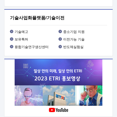
프로그램 개발
 상세이력ㅇ(붙 임1) 대상인력 A 상세이력ㅇ(붙
임2) 대상인력 B 상세이력
3. 신청방법 및 향후일정 등

신청방법: 이메일 (verdi@etri.re.kr)* <별첨양식>을 작성하여
기술사업화플랫폼/기술이전
제출
 문 의 처: ETRI사업화본부 기업성장지원부
기업성장지원전략실ㅇ오경석 책임 연구원 (T. 042-860-5076,
verdi@etri.re.kr)
 제출양식
ㅇ(별첨양식) ETRI연구인력
기술예고
중소기업 지원
현장지원 신청서 (기업)
보유특허
이전가능 기술
융합기술연구생산센터
반도체실험실