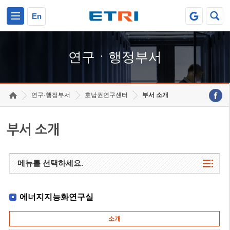
본문 바로가기
주요메뉴 바로가기
하단메뉴 바로가기
En
연구ㆍ행정부서
연구·행정부서
호남권연구센터
부서 소개
부서 소개
메뉴를 선택하세요.
에너지지능화연구실
소개