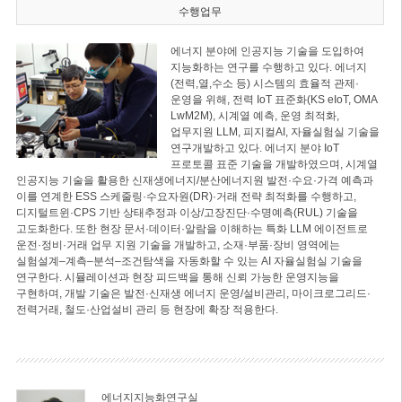
수행업무
에너지 분야에 인공지능 기술을 도입하여
지능화하는 연구를 수행하고 있다. 에너지
(전력,열,수소 등) 시스템의 효율적 관제·
운영을 위해, 전력 IoT 표준화(KS eIoT, OMA
LwM2M), 시계열 예측, 운영 최적화,
업무지원 LLM, 피지컬AI, 자율실험실 기술을
연구개발하고 있다. 에너지 분야 IoT
프로토콜 표준 기술을 개발하였으며, 시계열
인공지능 기술을 활용한 신재생에너지/분산에너지원 발전·수요·가격 예측과
이를 연계한 ESS 스케줄링·수요자원(DR)·거래 전략 최적화를 수행하고,
디지털트윈·CPS 기반 상태추정과 이상/고장진단·수명예측(RUL) 기술을
고도화한다. 또한 현장 문서·데이터·알람을 이해하는 특화 LLM 에이전트로
운전·정비·거래 업무 지원 기술을 개발하고, 소재·부품·장비 영역에는
실험설계–계측–분석–조건탐색을 자동화할 수 있는 AI 자율실험실 기술을
연구한다. 시뮬레이션과 현장 피드백을 통해 신뢰 가능한 운영지능을
구현하며, 개발 기술은 발전·신재생 에너지 운영/설비관리, 마이크로그리드·
전력거래, 철도·산업설비 관리 등 현장에 확장 적용한다.
에너지지능화연구실