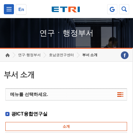
본문 바로가기
주요메뉴 바로가기
하단메뉴 바로가기
En
연구ㆍ행정부서
연구·행정부서
호남권연구센터
부서 소개
부서 소개
메뉴를 선택하세요.
광ICT융합연구실
소개