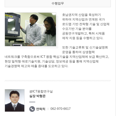
수행업무
호남권지역 산업을 육성하기
위하여 지역산업과 연계된 국가
로드맵 기반 전략형 기술 및 산업체
수요기반 기술 분야를
공동연구개발하고, 특허 시제품
제작 지원 등을 수행하고 있다.
또한 기술교류회 및 신기술설명회
운영을 통하여 상생협력
네트워크를 구축함으로써 ICT 융합 핵심기술을 지역산업체에 보급 확산하고,
현장 밀착형 애로기술지원, 기술상담, 정보제공 등을 통해 지역산업체
기술경쟁력 제고와 매출 증대를 도모하고 있다.
광ICT융합연구실
실장 박형준
062-970-6617
연락처