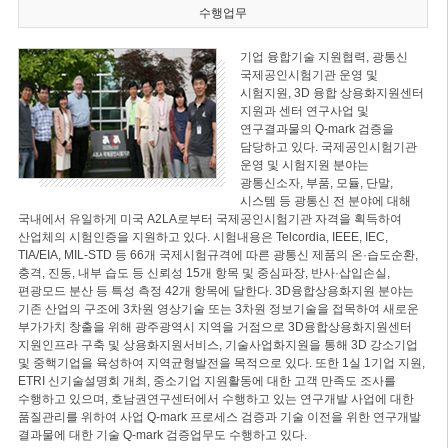
수행업무
기업 융합기술 지원협력, 광통신
국제공인시험기관 운영 및
시험지원, 3D 융합 상용화지원센터
지원과 센터 연구사업 및
연구결과물의 Q-mark 검증을
담당하고 있다. 국제공인시험기관
운영 및 시험지원 분야는
광통신소자, 부품, 모듈, 단말,
시스템 등 광통신 전 분야에 대해
국내에서 유일하게 미국 A2LA로부터 국제공인시험기관 자격을 획득하여
산업체의 시험인증을 지원하고 있다. 시험내용은 Telcordia, IEEE, IEC,
TIA/EIA, MIL-STD 등 66개 국제시험규격에 따른 광통신 제품의 온·습도순환,
충격, 진동, 내부 습도 등 신뢰성 15개 항목 및 중심파장, 반사·삽입손실,
편광모드 분산 등 특성 측정 42개 항목에 달한다. 3D융합상용화지원 분야는
기존 산업의 구조에 3차원 영상기술 또는 3차원 정보기술을 접목하여 새로운
부가가치 창출을 위해 광주광역시 지역을 거점으로 3D융합상용화지원센터
지원인프라 구축 및 상용화지원서비스, 기술사업화지원을 통해 3D 강소기업
및 중핵기업을 육성하여 지역균형발전을 목적으로 있다. 또한 1실 1기업 지원,
ETRI 신기술설명회 개최, 중소기업 지원활동에 대한 고객 만족도 조사를
수행하고 있으며, 호남권연구센터에서 수행하고 있는 연구개발 사업에 대한
품질관리를 위하여 사업 Q-mark 프로세스 검증과 기술 이전을 위한 연구개발
결과물에 대한 기술 Q-mark 검증업무도 수행하고 있다.