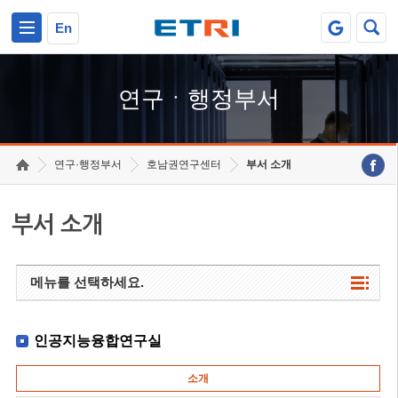
본문 바로가기
주요메뉴 바로가기
하단메뉴 바로가기
En
연구ㆍ행정부서
연구·행정부서
호남권연구센터
부서 소개
부서 소개
메뉴를 선택하세요.
인공지능융합연구실
소개